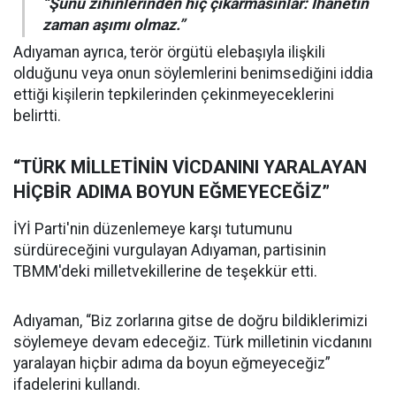
“Şunu zihinlerinden hiç çıkarmasınlar: İhanetin
zaman aşımı olmaz.”
Adıyaman ayrıca, terör örgütü elebaşıyla ilişkili
olduğunu veya onun söylemlerini benimsediğini iddia
ettiği kişilerin tepkilerinden çekinmeyeceklerini
belirtti.
“TÜRK MİLLETİNİN VİCDANINI YARALAYAN
HİÇBİR ADIMA BOYUN EĞMEYECEĞİZ”
İYİ Parti'nin düzenlemeye karşı tutumunu
sürdüreceğini vurgulayan Adıyaman, partisinin
TBMM'deki milletvekillerine de teşekkür etti.
Adıyaman, “Biz zorlarına gitse de doğru bildiklerimizi
söylemeye devam edeceğiz. Türk milletinin vicdanını
yaralayan hiçbir adıma da boyun eğmeyeceğiz”
ifadelerini kullandı.