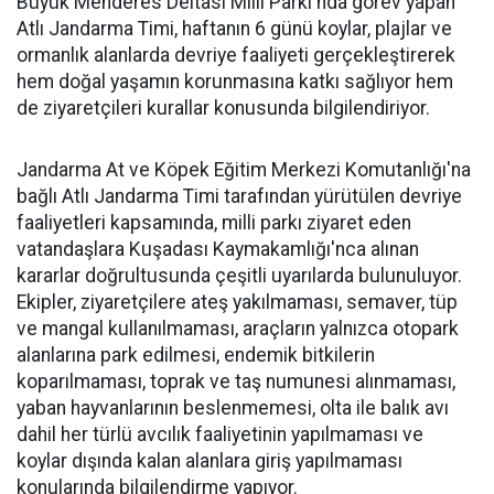
Büyük Menderes Deltası Milli Parkı'nda görev yapan
Atlı Jandarma Timi, haftanın 6 günü koylar, plajlar ve
ormanlık alanlarda devriye faaliyeti gerçekleştirerek
hem doğal yaşamın korunmasına katkı sağlıyor hem
de ziyaretçileri kurallar konusunda bilgilendiriyor.
Jandarma At ve Köpek Eğitim Merkezi Komutanlığı'na
bağlı Atlı Jandarma Timi tarafından yürütülen devriye
faaliyetleri kapsamında, milli parkı ziyaret eden
vatandaşlara Kuşadası Kaymakamlığı'nca alınan
kararlar doğrultusunda çeşitli uyarılarda bulunuluyor.
Ekipler, ziyaretçilere ateş yakılmaması, semaver, tüp
ve mangal kullanılmaması, araçların yalnızca otopark
alanlarına park edilmesi, endemik bitkilerin
koparılmaması, toprak ve taş numunesi alınmaması,
yaban hayvanlarının beslenmemesi, olta ile balık avı
dahil her türlü avcılık faaliyetinin yapılmaması ve
koylar dışında kalan alanlara giriş yapılmaması
konularında bilgilendirme yapıyor.