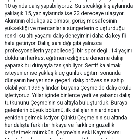
10 ayında dalış yapabiliyoruz. Su sıcaklığı kış aylarında
yaklaşık 15, yaz aylarında ise 23 dereceye ulaşıyor.
Akıntının oldukça az olması, görüş mesafesinin
yüksekliği ve mercanlarla süngerlerin oluşturduğu
renkli su altı yaşamı dalış deneyimini daha da keyifli
hale getiriyor. Dalış, sanıldığı gibi yalnızca
profesyonellerin yapabileceği bir spor değil. 14 yaşını
dolduran herkes, eğitmen eşliğinde deneme dalışı
yaparak bu dünyayla tanışabiliyor. Sertifika almak
isteyenler ise yaklaşık üç günlük eğitim sonunda
dünyanın her yerinde geçerli dalış brövesine sahip
olabiliyor. 1999 yılından bu yana Çeşme'de dalış okulu
işletiyoruz. Yıllar içinde binlerce yerli ve yabancı dalış
tutkununu Çeşme'nin su altıyla buluşturduk. Buraya
gelenlerin büyük bölümü, ilk dalışlarının ardından
yeniden gelmek istiyor. Çünkü Çeşme'nin su altında
her dalışta farklı bir hikaye ve farklı bir güzellik
keşfetmek mümkün. Çeşme’nin eski Kaymakamı