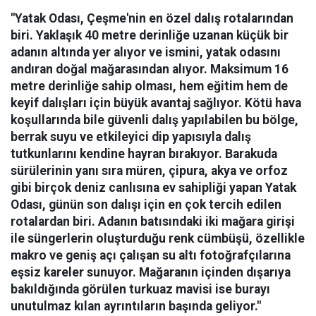
"Yatak Odası, Çeşme'nin en özel dalış rotalarından
biri. Yaklaşık 40 metre derinliğe uzanan küçük bir
adanın altında yer alıyor ve ismini, yatak odasını
andıran doğal mağarasından alıyor. Maksimum 16
metre derinliğe sahip olması, hem eğitim hem de
keyif dalışları için büyük avantaj sağlıyor. Kötü hava
koşullarında bile güvenli dalış yapılabilen bu bölge,
berrak suyu ve etkileyici dip yapısıyla dalış
tutkunlarını kendine hayran bırakıyor.
Barakuda
sürülerinin yanı sıra müren, çipura, akya ve orfoz
gibi birçok deniz canlısına ev sahipliği yapan Yatak
Odası, günün son dalışı için en çok tercih edilen
rotalardan biri. Adanın batısındaki iki mağara girişi
ile süngerlerin oluşturduğu renk cümbüşü, özellikle
makro ve geniş açı çalışan su altı fotoğrafçılarına
eşsiz kareler sunuyor. Mağaranın içinden dışarıya
bakıldığında görülen turkuaz mavisi ise burayı
unutulmaz kılan ayrıntıların başında geliyor."