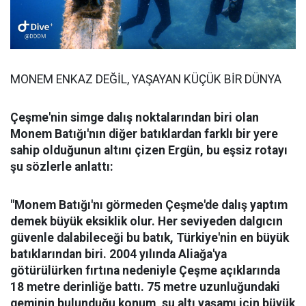
MONEM ENKAZ DEĞİL, YAŞAYAN KÜÇÜK BİR DÜNYA
Çeşme'nin simge dalış noktalarından biri olan
Monem Batığı'nın diğer batıklardan farklı bir yere
sahip olduğunun altını çizen Ergün, bu eşsiz rotayı
şu sözlerle anlattı:
"Monem Batığı'nı görmeden Çeşme'de dalış yaptım
demek büyük eksiklik olur. Her seviyeden dalgıcın
güvenle dalabileceği bu batık, Türkiye'nin en büyük
batıklarından biri. 2004 yılında Aliağa'ya
götürülürken fırtına nedeniyle Çeşme açıklarında
18 metre derinliğe battı. 75 metre uzunluğundaki
geminin bulunduğu konum, su altı yaşamı için büyük