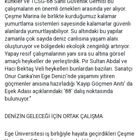
künkler ve TCSG-68 Sahil Güvenlik Gemisi bu
çalışmaların en önemli örnekleri arasında yer alıyor.
Çeşme Marina ile birlikte kurduğumuz kalamar
yumurtlama sistemleri sayesinde kalamarlar güvenli
alanlarda yumurtlayabiliyor. Su altındaki bu yapılar
zamanla çok sayıda deniz canlısına yaşam alanı
oluşturuyor ve bölgedeki ekolojik zenginliği artırıyor.
Yapay resif çalışmalarının yanı sıra su altına görsel
amaçlı heykeller de yerleştirdik. Pir Sultan Abdal ve
Hacı Bektaş Veli heykelleri bunlardan bazıları. Sanatçı
Onur Canka'nın Ege Denizi'nde yaşamını yitiren
göçmenler anısına hazırladığı 'Kayıp Göçmen Anıtı' da
Eşek Adası açıklarındaki '88' dalış noktasında
bulunuyor.”
DENİZİN GELECEĞİ İÇİN ORTAK ÇALIŞMA
Ege Üniversitesi iş birliğiyle hayata geçirdikleri Çeşme