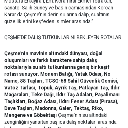
Mustafa Erkayıran, Em. Koramiral Ekmel Totrakan,
sanatçı Salih Güney ve basın camiasından Korcan
Karar da Çeşme’nin derin sularına dalıp, sualtının
güzelliklerini keşfeden isimler arasında.”
ÇEŞME'DE DALIŞ TUTKUNLARINI BEKLEYEN ROTALAR
Çeşme'nin mavinin altındaki dünyası, doğal
oluşumları ve farklı karaktere sahip dalış
noktalarıyla su altı tutkunlarına geniş bir keşif
rotası sunuyor.
Monem Batığı, Yatak Odası, No
Name, 88 Taşları, TCSG-68 Sahil Güvenlik Gemisi,
Vatoz Tarlası, Topuk, Ayrık Taş, Patlayan Taş, Ildır
Mağaraları, Teke Dağı, Ildır Taş Adaları, Paşalimanı
Taşlıkları, Boğaz Adası, Ildırı Fener Adası (Pırasa),
Deve Taşları, Madonna, Galer, Tektaş, Riko,
Mengene ve Göbektaşı
Çeşme'nin su altındaki
zenginliğini yansıtan başlıca dalış noktaları arasında