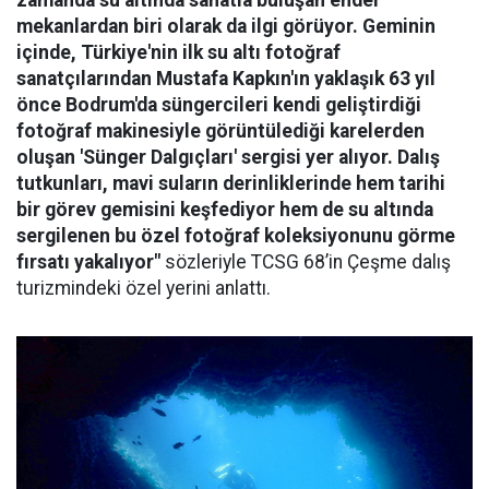
zamanda su altında sanatla buluşan ender
mekanlardan biri olarak da ilgi görüyor. Geminin
içinde, Türkiye'nin ilk su altı fotoğraf
sanatçılarından Mustafa Kapkın'ın yaklaşık 63 yıl
önce Bodrum'da süngercileri kendi geliştirdiği
fotoğraf makinesiyle görüntülediği karelerden
oluşan 'Sünger Dalgıçları' sergisi yer alıyor. Dalış
tutkunları, mavi suların derinliklerinde hem tarihi
bir görev gemisini keşfediyor hem de su altında
sergilenen bu özel fotoğraf koleksiyonunu görme
fırsatı yakalıyor"
sözleriyle TCSG 68’in Çeşme dalış
turizmindeki özel yerini anlattı.