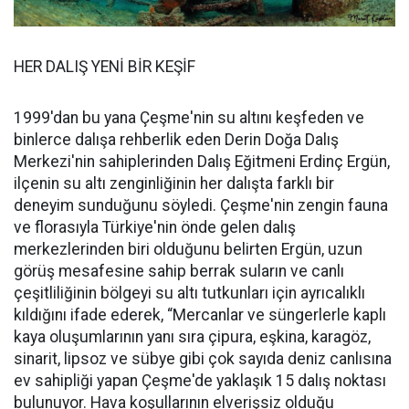
HER DALIŞ YENİ BİR KEŞİF
1999'dan bu yana Çeşme'nin su altını keşfeden ve
binlerce dalışa rehberlik eden Derin Doğa Dalış
Merkezi'nin sahiplerinden Dalış Eğitmeni Erdinç Ergün,
ilçenin su altı zenginliğinin her dalışta farklı bir
deneyim sunduğunu söyledi. Çeşme'nin zengin fauna
ve florasıyla Türkiye'nin önde gelen dalış
merkezlerinden biri olduğunu belirten Ergün, uzun
görüş mesafesine sahip berrak suların ve canlı
çeşitliliğinin bölgeyi su altı tutkunları için ayrıcalıklı
kıldığını ifade ederek, “Mercanlar ve süngerlerle kaplı
kaya oluşumlarının yanı sıra çipura, eşkina, karagöz,
sinarit, lipsoz ve sübye gibi çok sayıda deniz canlısına
ev sahipliği yapan Çeşme'de yaklaşık 15 dalış noktası
bulunuyor. Hava koşullarının elverişsiz olduğu