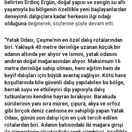
belirten Erdinç Ergün, doğal yapısı ve zengin su altı
yaşamıyla bu bölgenin özellikle yeni başlayanlardan
deneyimli dalgıçlara kadar herkesin ilgi odağı
olduğuna
değinerek, sözlerine şöyle devam etti:
"Yatak Odası, Çeşme'nin en özel dalış rotalarından
biri. Yaklaşık 40 metre derinliğe uzanan küçük bir
adanın altında yer alıyor ve ismini, yatak odasını
andıran doğal mağarasından alıyor. Maksimum 16
metre derinliğe sahip olması, hem eğitim hem de
keyif dalışları için büyük avantaj sağlıyor. Kötü hava
koşullarında bile güvenli dalış yapılabilen bu bölge,
berrak suyu ve etkileyici dip yapısıyla dalış
tutkunlarını kendine hayran bırakıyor.
Barakuda
sürülerinin yanı sıra müren, çipura, akya ve orfoz
gibi birçok deniz canlısına ev sahipliği yapan Yatak
Odası, günün son dalışı için en çok tercih edilen
rotalardan biri. Adanın batısındaki iki mağara girişi
ile süngerlerin oluşturduğu renk cümbüşü, özellikle