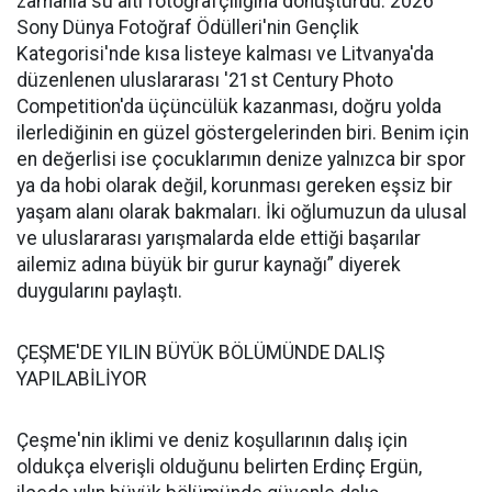
zamanla su altı fotoğrafçılığına dönüştürdü. 2026
Sony Dünya Fotoğraf Ödülleri'nin Gençlik
Kategorisi'nde kısa listeye kalması ve Litvanya'da
düzenlenen uluslararası '21st Century Photo
Competition'da üçüncülük kazanması, doğru yolda
ilerlediğinin en güzel göstergelerinden biri. Benim için
en değerlisi ise çocuklarımın denize yalnızca bir spor
ya da hobi olarak değil, korunması gereken eşsiz bir
yaşam alanı olarak bakmaları. İki oğlumuzun da ulusal
ve uluslararası yarışmalarda elde ettiği başarılar
ailemiz adına büyük bir gurur kaynağı” diyerek
duygularını paylaştı.
ÇEŞME'DE YILIN BÜYÜK BÖLÜMÜNDE DALIŞ
YAPILABİLİYOR
Çeşme'nin iklimi ve deniz koşullarının dalış için
oldukça elverişli olduğunu belirten Erdinç Ergün,