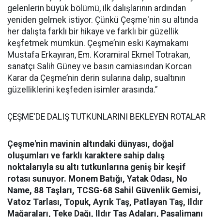
gelenlerin büyük bölümü, ilk dalışlarının ardından
yeniden gelmek istiyor. Çünkü Çeşme'nin su altında
her dalışta farklı bir hikaye ve farklı bir güzellik
keşfetmek mümkün. Çeşme’nin eski Kaymakamı
Mustafa Erkayıran, Em. Koramiral Ekmel Totrakan,
sanatçı Salih Güney ve basın camiasından Korcan
Karar da Çeşme’nin derin sularına dalıp, sualtının
güzelliklerini keşfeden isimler arasında.”
ÇEŞME'DE DALIŞ TUTKUNLARINI BEKLEYEN ROTALAR
Çeşme'nin mavinin altındaki dünyası, doğal
oluşumları ve farklı karaktere sahip dalış
noktalarıyla su altı tutkunlarına geniş bir keşif
rotası sunuyor.
Monem Batığı, Yatak Odası, No
Name, 88 Taşları, TCSG-68 Sahil Güvenlik Gemisi,
Vatoz Tarlası, Topuk, Ayrık Taş, Patlayan Taş, Ildır
Mağaraları, Teke Dağı, Ildır Taş Adaları, Paşalimanı