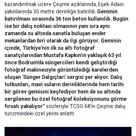
kazandırılmak üzere Çeşme açıklarında, Eşek Adası
yakınlarında 30 metre derinliğe batırıldı.
Geminin
batırılması sırasında 36 ton beton kullanıldı. Bugün
ise bir dalış noktası olmasının yanı sıra aynı
zamanda su altında sanatla buluşan ender
mekanlardan biri olarak da ilgi görüyor. Geminin
içinde, Türkiye'nin ilk su altı fotoğraf
sanatçılarından Mustafa Kapkın'ın yaklaşık 63 yıl
önce Bodrum'da süngercileri kendi geliştirdiği
fotoğraf makinesiyle görüntülediği karelerden
oluşan 'Sünger Dalgıçları' sergisi yer alıyor. Dalış
tutkunları, mavi suların derinliklerinde hem tarihi
bir görev gemisini keşfediyor hem de su altında
sergilenen bu özel fotoğraf koleksiyonunu görme
fırsatı yakalıyor"
sözleriyle TCSG 68’in Çeşme dalış
turizmindeki özel yerini anlattı.