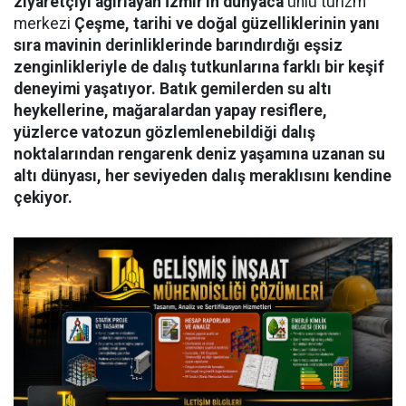
ziyaretçiyi ağırlayan İzmir'in dünyaca
ünlü turizm
merkezi
Çeşme, tarihi ve doğal güzelliklerinin yanı
sıra mavinin derinliklerinde barındırdığı eşsiz
zenginlikleriyle de dalış tutkunlarına farklı bir keşif
deneyimi yaşatıyor. Batık gemilerden su altı
heykellerine, mağaralardan yapay resiflere,
yüzlerce vatozun gözlemlenebildiği dalış
noktalarından rengarenk deniz yaşamına uzanan su
altı dünyası, her seviyeden dalış meraklısını kendine
çekiyor.