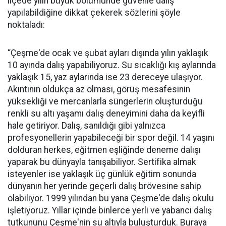
ilçede yılın büyük bölümünde güvenle dalış
yapılabildiğine dikkat çekerek sözlerini şöyle
noktaladı:
“Çeşme'de ocak ve şubat ayları dışında yılın yaklaşık
10 ayında dalış yapabiliyoruz. Su sıcaklığı kış aylarında
yaklaşık 15, yaz aylarında ise 23 dereceye ulaşıyor.
Akıntının oldukça az olması, görüş mesafesinin
yüksekliği ve mercanlarla süngerlerin oluşturduğu
renkli su altı yaşamı dalış deneyimini daha da keyifli
hale getiriyor. Dalış, sanıldığı gibi yalnızca
profesyonellerin yapabileceği bir spor değil. 14 yaşını
dolduran herkes, eğitmen eşliğinde deneme dalışı
yaparak bu dünyayla tanışabiliyor. Sertifika almak
isteyenler ise yaklaşık üç günlük eğitim sonunda
dünyanın her yerinde geçerli dalış brövesine sahip
olabiliyor. 1999 yılından bu yana Çeşme'de dalış okulu
işletiyoruz. Yıllar içinde binlerce yerli ve yabancı dalış
tutkununu Çeşme'nin su altıyla buluşturduk. Buraya