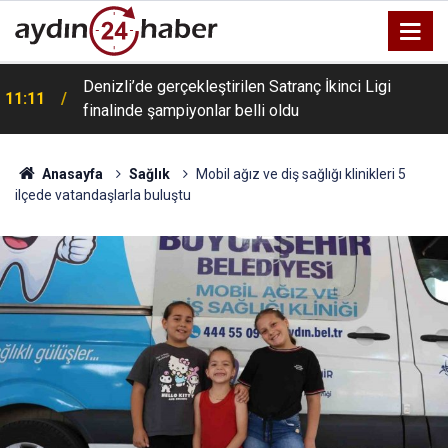
Denizli’de gerçekleştirilen Satranç İkinci Ligi
11:11
Muğla’da iç hastalıkları kliniğinin 47. uzmanı belli
finalinde şampiyonlar belli oldu
10:52
oldu
Anasayfa
Sağlık
Mobil ağız ve diş sağlığı klinikleri 5
ilçede vatandaşlarla buluştu