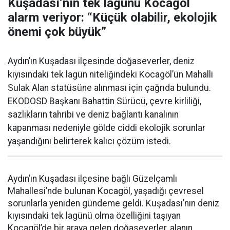
Kuşadası’nın tek lagünü Kocagöl
alarm veriyor: “Küçük olabilir, ekolojik
önemi çok büyük”
Aydın’ın Kuşadası ilçesinde doğaseverler, deniz
kıyısındaki tek lagün niteliğindeki Kocagöl’ün Mahalli
Sulak Alan statüsüne alınması için çağrıda bulundu.
EKODOSD Başkanı Bahattin Sürücü, çevre kirliliği,
sazlıkların tahribi ve deniz bağlantı kanalının
kapanması nedeniyle gölde ciddi ekolojik sorunlar
yaşandığını belirterek kalıcı çözüm istedi.
Aydın’ın Kuşadası ilçesine bağlı Güzelçamlı
Mahallesi’nde bulunan Kocagöl, yaşadığı çevresel
sorunlarla yeniden gündeme geldi. Kuşadası’nın deniz
kıyısındaki tek lagünü olma özelliğini taşıyan
Kocagöl’de bir araya gelen doğaseverler, alanın