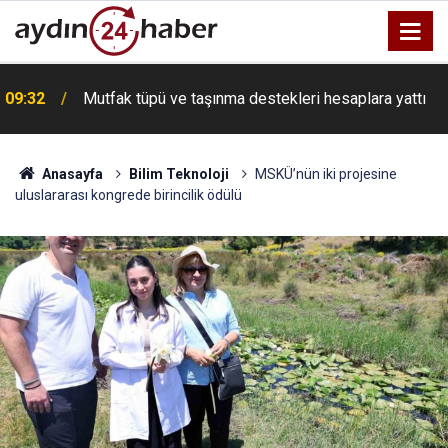
09:32
Mutfak tüpü ve taşınma destekleri hesaplara yattı
Anasayfa
Bilim Teknoloji
MSKÜ’nün iki projesine
uluslararası kongrede birincilik ödülü