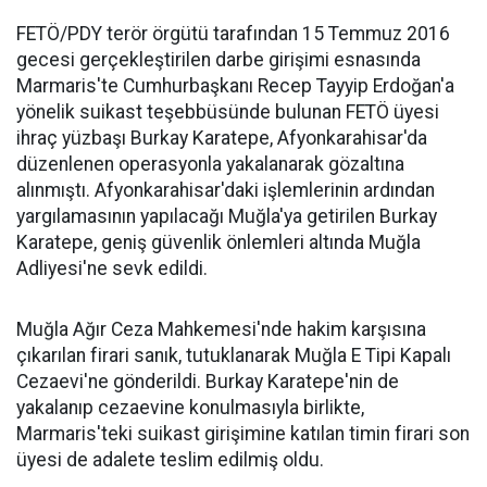
FETÖ/PDY terör örgütü tarafından 15 Temmuz 2016
gecesi gerçekleştirilen darbe girişimi esnasında
Marmaris'te Cumhurbaşkanı Recep Tayyip Erdoğan'a
yönelik suikast teşebbüsünde bulunan FETÖ üyesi
ihraç yüzbaşı Burkay Karatepe, Afyonkarahisar'da
düzenlenen operasyonla yakalanarak gözaltına
alınmıştı. Afyonkarahisar'daki işlemlerinin ardından
yargılamasının yapılacağı Muğla'ya getirilen Burkay
Karatepe, geniş güvenlik önlemleri altında Muğla
Adliyesi'ne sevk edildi.
Muğla Ağır Ceza Mahkemesi'nde hakim karşısına
çıkarılan firari sanık, tutuklanarak Muğla E Tipi Kapalı
Cezaevi'ne gönderildi. Burkay Karatepe'nin de
yakalanıp cezaevine konulmasıyla birlikte,
Marmaris'teki suikast girişimine katılan timin firari son
üyesi de adalete teslim edilmiş oldu.