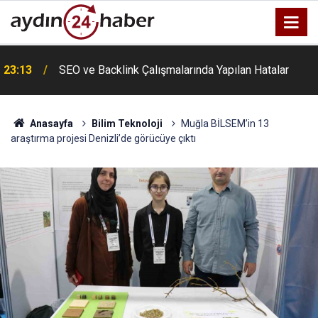
u
23:13
SEO ve Backlink Çalışmalarında Yapılan Hatalar
Anasayfa
Bilim Teknoloji
Muğla BİLSEM’in 13
araştırma projesi Denizli’de görücüye çıktı