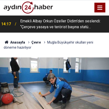
l
Emekli Albay Orkun Özeller Didim’den seslendi:
14:17
“Çerçeve yasaya ve terörist başına statü
verilmesine tepkililer”
Anasayfa
Çevre
Muğla Büyükşehir okulları yeni
döneme hazırlıyor