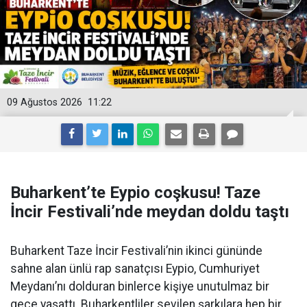
09 Ağustos 2026
11:22
Buharkent’te Eypio coşkusu! Taze
İncir Festivali’nde meydan doldu taştı
Buharkent Taze İncir Festivali’nin ikinci gününde
sahne alan ünlü rap sanatçısı Eypio, Cumhuriyet
Meydanı’nı dolduran binlerce kişiye unutulmaz bir
gece yaşattı. Buharkentliler sevilen şarkılara hep bir