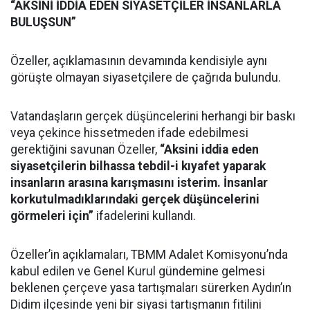
“AKSİNİ İDDİA EDEN SİYASETÇİLER İNSANLARLA
BULUŞSUN”
Özeller, açıklamasının devamında kendisiyle aynı
görüşte olmayan siyasetçilere de çağrıda bulundu.
Vatandaşların gerçek düşüncelerini herhangi bir baskı
veya çekince hissetmeden ifade edebilmesi
gerektiğini savunan Özeller,
“Aksini iddia eden
siyasetçilerin bilhassa tebdil-i kıyafet yaparak
insanların arasına karışmasını isterim. İnsanlar
korkutulmadıklarındaki gerçek düşüncelerini
görmeleri için”
ifadelerini kullandı.
Özeller’in açıklamaları, TBMM Adalet Komisyonu’nda
kabul edilen ve Genel Kurul gündemine gelmesi
beklenen çerçeve yasa tartışmaları sürerken Aydın’ın
Didim ilçesinde yeni bir siyasi tartışmanın fitilini