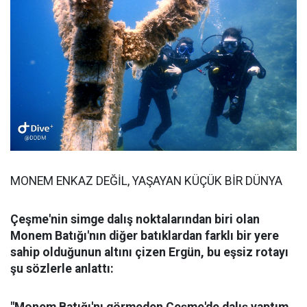
MONEM ENKAZ DEĞİL, YAŞAYAN KÜÇÜK BİR DÜNYA
Çeşme'nin simge dalış noktalarından biri olan
Monem Batığı'nın diğer batıklardan farklı bir yere
sahip olduğunun altını çizen Ergün, bu eşsiz rotayı
şu sözlerle anlattı:
"Monem Batığı'nı görmeden Çeşme'de dalış yaptım