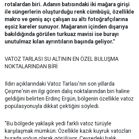
rotalardan biri. Adanın batısındaki iki mağara girişi
ile süngerlerin oluşturduğu renk cümbüşü, özellikle
makro ve geniş açı çalışan su altı fotoğrafçılarına
eşsiz kareler sunuyor. Mağaranın içinden dışarıya
bakıldığında görülen turkuaz mavisi ise burayı
unutulmaz kılan ayrıntıların başında geliyor."
VATOZ TARLASI SU ALTININ EN ÖZEL BULUŞMA
NOKTALARINDAN BİRİ
Ildırı açıklarındaki Vatoz Tarlası'nın son yıllarda
Çeşme'nin en ilgi gören dalış noktalarından biri haline
geldiğini belirten Erdinç Ergün, bölgenin özellikle vatoz
popülasyonuyla dikkat çektiğini söyledi.
"Bu bölgede yaklaşık yedi farklı vatoz türüyle
karşılaşmak mümkün. Özellikle kazık kuyruk vatozları
burada yoğun olarak görülüyor. Çevredeki balık