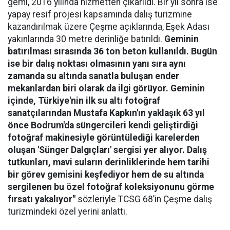
gemi, 2016 yılında hizmetten çıkarıldı. Bir yıl sonra ise
yapay resif projesi kapsamında dalış turizmine
kazandırılmak üzere Çeşme açıklarında, Eşek Adası
yakınlarında 30 metre derinliğe batırıldı.
Geminin
batırılması sırasında 36 ton beton kullanıldı. Bugün
ise bir dalış noktası olmasının yanı sıra aynı
zamanda su altında sanatla buluşan ender
mekanlardan biri olarak da ilgi görüyor. Geminin
içinde, Türkiye'nin ilk su altı fotoğraf
sanatçılarından Mustafa Kapkın'ın yaklaşık 63 yıl
önce Bodrum'da süngercileri kendi geliştirdiği
fotoğraf makinesiyle görüntülediği karelerden
oluşan 'Sünger Dalgıçları' sergisi yer alıyor. Dalış
tutkunları, mavi suların derinliklerinde hem tarihi
bir görev gemisini keşfediyor hem de su altında
sergilenen bu özel fotoğraf koleksiyonunu görme
fırsatı yakalıyor"
sözleriyle TCSG 68’in Çeşme dalış
turizmindeki özel yerini anlattı.