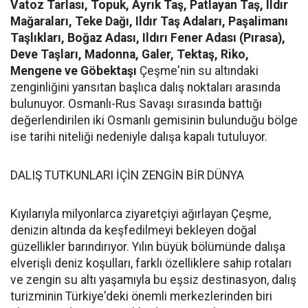
Vatoz Tarlası, Topuk, Ayrık Taş, Patlayan Taş, Ildır
Mağaraları, Teke Dağı, Ildır Taş Adaları, Paşalimanı
Taşlıkları, Boğaz Adası, Ildırı Fener Adası (Pırasa),
Deve Taşları, Madonna, Galer, Tektaş, Riko,
Mengene ve Göbektaşı
Çeşme'nin su altındaki
zenginliğini yansıtan başlıca dalış noktaları arasında
bulunuyor. Osmanlı-Rus Savaşı sırasında battığı
değerlendirilen iki Osmanlı gemisinin bulunduğu bölge
ise tarihi niteliği nedeniyle dalışa kapalı tutuluyor.
DALIŞ TUTKUNLARI İÇİN ZENGİN BİR DÜNYA
Kıyılarıyla milyonlarca ziyaretçiyi ağırlayan Çeşme,
denizin altında da keşfedilmeyi bekleyen doğal
güzellikler barındırıyor. Yılın büyük bölümünde dalışa
elverişli deniz koşulları, farklı özelliklere sahip rotaları
ve zengin su altı yaşamıyla bu eşsiz destinasyon, dalış
turizminin Türkiye'deki önemli merkezlerinden biri