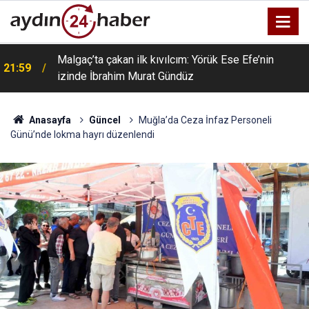
Zafer Partisi Aydın İl Başkanı Akın: Aydın susuzluğa
21:22
değil, çözüm üreten yönetimlere ihtiyaç duyuyor
Anasayfa
Güncel
Muğla’da Ceza İnfaz Personeli
Günü’nde lokma hayrı düzenlendi