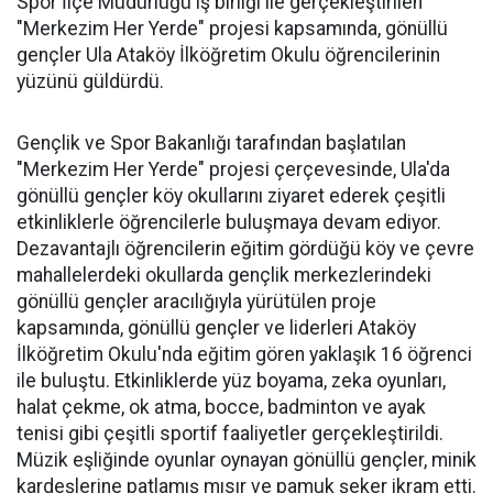
Spor İlçe Müdürlüğü iş birliği ile gerçekleştirilen
"Merkezim Her Yerde" projesi kapsamında, gönüllü
gençler Ula Ataköy İlköğretim Okulu öğrencilerinin
yüzünü güldürdü.
Gençlik ve Spor Bakanlığı tarafından başlatılan
"Merkezim Her Yerde" projesi çerçevesinde, Ula'da
gönüllü gençler köy okullarını ziyaret ederek çeşitli
etkinliklerle öğrencilerle buluşmaya devam ediyor.
Dezavantajlı öğrencilerin eğitim gördüğü köy ve çevre
mahallelerdeki okullarda gençlik merkezlerindeki
gönüllü gençler aracılığıyla yürütülen proje
kapsamında, gönüllü gençler ve liderleri Ataköy
İlköğretim Okulu'nda eğitim gören yaklaşık 16 öğrenci
ile buluştu. Etkinliklerde yüz boyama, zeka oyunları,
halat çekme, ok atma, bocce, badminton ve ayak
tenisi gibi çeşitli sportif faaliyetler gerçekleştirildi.
Müzik eşliğinde oyunlar oynayan gönüllü gençler, minik
kardeşlerine patlamış mısır ve pamuk şeker ikram etti.