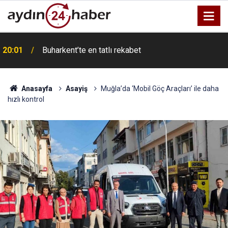
20:01
Buharkent’te en tatlı rekabet
Anasayfa
Asayiş
Muğla’da ‘Mobil Göç Araçları’ ile daha
hızlı kontrol