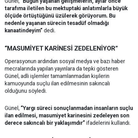
Günel,
“Bugün yaşanan gelişmelerin, aylar önce
tarafıma iletilen bu mektuptaki anlatımlarla büyük
ölçüde örtüştüğünü üzülerek görüyorum. Bu
nedenle yaşanan sürecin tesadüf olmadığı
kanaatindeyim”
dedi.
“MASUMİYET KARİNESİ ZEDELENİYOR”
Operasyonun ardından sosyal medya ve bazı haber
mecralarında yapılan yayınlara da tepki gösteren
Günel, adli işlemler tamamlanmadan kişilerin
kamuoyunda suçlu ilan edilmesinin sakıncalı
olduğunu söyledi.
Günel,
“Yargı süreci sonuçlanmadan insanların suçlu
ilan edilmesi, masumiyet karinesini zedeleyen son
derece sakıncalı bir yaklaşımdır”
ifadelerini kullandı.