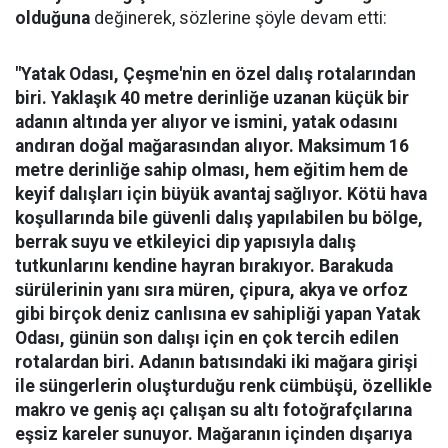
olduğuna
değinerek, sözlerine şöyle devam etti:
"Yatak Odası, Çeşme'nin en özel dalış rotalarından
biri. Yaklaşık 40 metre derinliğe uzanan küçük bir
adanın altında yer alıyor ve ismini, yatak odasını
andıran doğal mağarasından alıyor. Maksimum 16
metre derinliğe sahip olması, hem eğitim hem de
keyif dalışları için büyük avantaj sağlıyor. Kötü hava
koşullarında bile güvenli dalış yapılabilen bu bölge,
berrak suyu ve etkileyici dip yapısıyla dalış
tutkunlarını kendine hayran bırakıyor.
Barakuda
sürülerinin yanı sıra müren, çipura, akya ve orfoz
gibi birçok deniz canlısına ev sahipliği yapan Yatak
Odası, günün son dalışı için en çok tercih edilen
rotalardan biri. Adanın batısındaki iki mağara girişi
ile süngerlerin oluşturduğu renk cümbüşü, özellikle
makro ve geniş açı çalışan su altı fotoğrafçılarına
eşsiz kareler sunuyor. Mağaranın içinden dışarıya