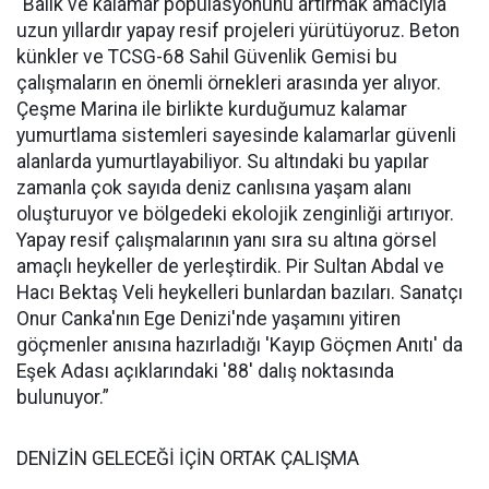
“Balık ve kalamar popülasyonunu artırmak amacıyla
uzun yıllardır yapay resif projeleri yürütüyoruz. Beton
künkler ve TCSG-68 Sahil Güvenlik Gemisi bu
çalışmaların en önemli örnekleri arasında yer alıyor.
Çeşme Marina ile birlikte kurduğumuz kalamar
yumurtlama sistemleri sayesinde kalamarlar güvenli
alanlarda yumurtlayabiliyor. Su altındaki bu yapılar
zamanla çok sayıda deniz canlısına yaşam alanı
oluşturuyor ve bölgedeki ekolojik zenginliği artırıyor.
Yapay resif çalışmalarının yanı sıra su altına görsel
amaçlı heykeller de yerleştirdik. Pir Sultan Abdal ve
Hacı Bektaş Veli heykelleri bunlardan bazıları. Sanatçı
Onur Canka'nın Ege Denizi'nde yaşamını yitiren
göçmenler anısına hazırladığı 'Kayıp Göçmen Anıtı' da
Eşek Adası açıklarındaki '88' dalış noktasında
bulunuyor.”
DENİZİN GELECEĞİ İÇİN ORTAK ÇALIŞMA