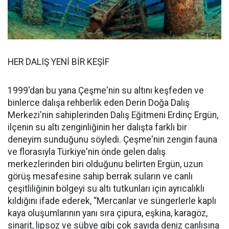
HER DALIŞ YENİ BİR KEŞİF
1999'dan bu yana Çeşme'nin su altını keşfeden ve
binlerce dalışa rehberlik eden Derin Doğa Dalış
Merkezi'nin sahiplerinden Dalış Eğitmeni Erdinç Ergün,
ilçenin su altı zenginliğinin her dalışta farklı bir
deneyim sunduğunu söyledi. Çeşme'nin zengin fauna
ve florasıyla Türkiye'nin önde gelen dalış
merkezlerinden biri olduğunu belirten Ergün, uzun
görüş mesafesine sahip berrak suların ve canlı
çeşitliliğinin bölgeyi su altı tutkunları için ayrıcalıklı
kıldığını ifade ederek, “Mercanlar ve süngerlerle kaplı
kaya oluşumlarının yanı sıra çipura, eşkina, karagöz,
sinarit, lipsoz ve sübye gibi çok sayıda deniz canlısına