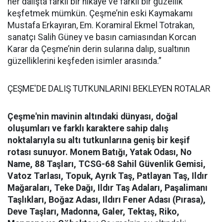
her dalışta farklı bir hikaye ve farklı bir güzellik
keşfetmek mümkün. Çeşme’nin eski Kaymakamı
Mustafa Erkayıran, Em. Koramiral Ekmel Totrakan,
sanatçı Salih Güney ve basın camiasından Korcan
Karar da Çeşme’nin derin sularına dalıp, sualtının
güzelliklerini keşfeden isimler arasında.”
ÇEŞME'DE DALIŞ TUTKUNLARINI BEKLEYEN ROTALAR
Çeşme'nin mavinin altındaki dünyası, doğal
oluşumları ve farklı karaktere sahip dalış
noktalarıyla su altı tutkunlarına geniş bir keşif
rotası sunuyor.
Monem Batığı, Yatak Odası, No
Name, 88 Taşları, TCSG-68 Sahil Güvenlik Gemisi,
Vatoz Tarlası, Topuk, Ayrık Taş, Patlayan Taş, Ildır
Mağaraları, Teke Dağı, Ildır Taş Adaları, Paşalimanı
Taşlıkları, Boğaz Adası, Ildırı Fener Adası (Pırasa),
Deve Taşları, Madonna, Galer, Tektaş, Riko,