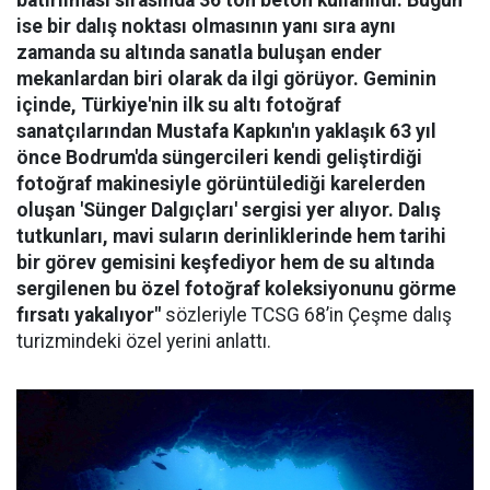
batırılması sırasında 36 ton beton kullanıldı. Bugün
ise bir dalış noktası olmasının yanı sıra aynı
zamanda su altında sanatla buluşan ender
mekanlardan biri olarak da ilgi görüyor. Geminin
içinde, Türkiye'nin ilk su altı fotoğraf
sanatçılarından Mustafa Kapkın'ın yaklaşık 63 yıl
önce Bodrum'da süngercileri kendi geliştirdiği
fotoğraf makinesiyle görüntülediği karelerden
oluşan 'Sünger Dalgıçları' sergisi yer alıyor. Dalış
tutkunları, mavi suların derinliklerinde hem tarihi
bir görev gemisini keşfediyor hem de su altında
sergilenen bu özel fotoğraf koleksiyonunu görme
fırsatı yakalıyor"
sözleriyle TCSG 68’in Çeşme dalış
turizmindeki özel yerini anlattı.