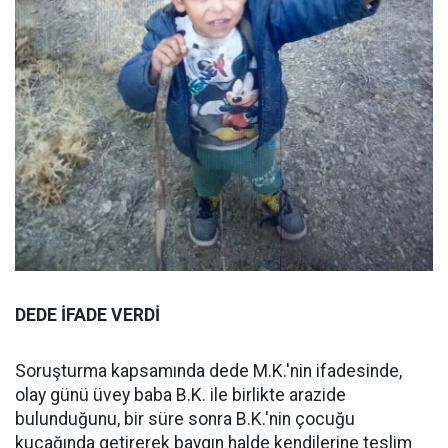
DEDE İFADE VERDİ
Soruşturma kapsamında dede M.K.'nin ifadesinde,
olay günü üvey baba B.K. ile birlikte arazide
bulunduğunu, bir süre sonra B.K.'nin çocuğu
kucağında getirerek baygın halde kendilerine teslim