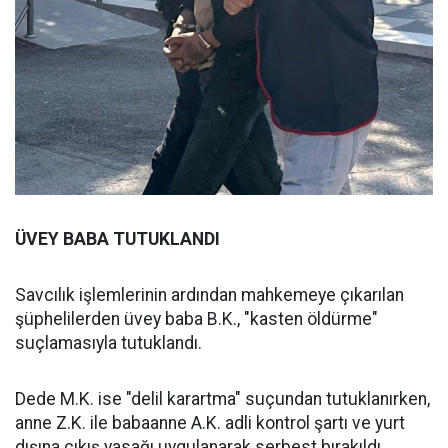
ÜVEY BABA TUTUKLANDI
Savcılık işlemlerinin ardından mahkemeye çıkarılan
şüphelilerden üvey baba B.K., "kasten öldürme"
suçlamasıyla tutuklandı.
Dede M.K. ise "delil karartma" suçundan tutuklanırken,
anne Z.K. ile babaanne A.K. adli kontrol şartı ve yurt
dışına çıkış yasağı uygulanarak serbest bırakıldı.