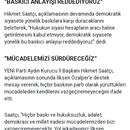
“BASKICI ANLAYIŞI REDDEDİYORUZ”
Hikmet Saatçı, açıklamasının devamında demokratik
siyasete yönelik baskılara karşı duracaklarını
belirterek, “Hukukun siyasi hesapların aracı haline
getirilmesini kabul etmiyor, demokratik siyasete
yönelik bu baskıcı anlayışı reddediyoruz” dedi.
“MÜCADELEMİZİ SÜRDÜRECEĞİZ”
YENİ Parti Aydın Kurucu İl Başkanı Hikmet Saatçı,
açıklamasının sonunda İlksen Özalper’e destek
mesajı vererek, hiçbir baskının parti olarak yürüttükleri
mücadeleden kendilerini vazgeçiremeyeceğini ifade
etti.
Saatçı, “Hiçbir baskı ve hukuksuzluk, adalet,
demokrasi ve millet iradesi mücadelemizden bizi
vazgeçiremeyecektir. Yol arkadaşımız İlksen