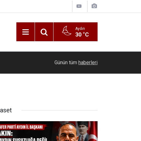
Aydın
30 °C
19:36
Ticari yatta yaralanan vatandaşa tıbbi tahliye
Günün tüm
haberleri
yaset