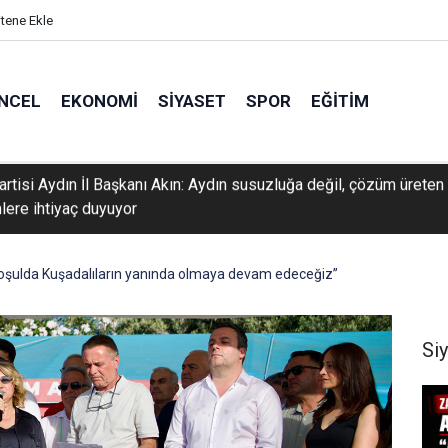
itene Ekle
NCEL
EKONOMI
SIYASET
SPOR
EĞITIM
ı’da mutfakta çıkan yangını itfaiye söndürdü
oşulda Kuşadalıların yanında olmaya devam edeceğiz”
Si