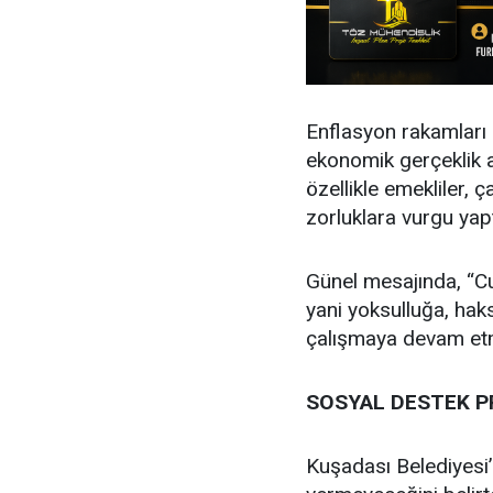
Enflasyon rakamları 
ekonomik gerçeklik 
özellikle emekliler, ça
zorluklara vurgu yapt
Günel mesajında, “Cu
yani yoksulluğa, haks
çalışmaya devam etmel
SOSYAL DESTEK P
Kuşadası Belediyesi’n