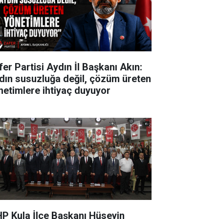
fer Partisi Aydın İl Başkanı Akın:
dın susuzluğa değil, çözüm üreten
netimlere ihtiyaç duyuyor
P Kula İlçe Başkanı Hüseyin