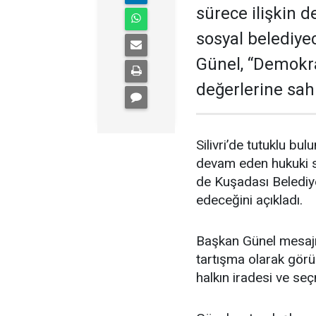
sürece ilişkin 
sosyal belediyec
Günel, “Demokra
değerlerine sah
Silivri’de tutuklu b
devam eden hukuki s
de Kuşadası Belediy
edeceğini açıkladı.
Başkan Günel mesajın
tartışma olarak gör
halkın iradesi ve se