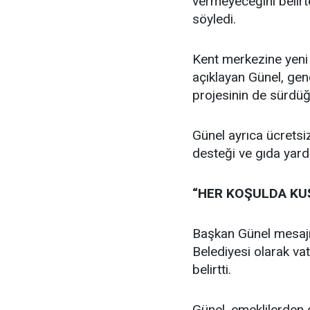
vermeyeceğini belirte
söyledi.
Kent merkezine yeni 
açıklayan Günel, gen
projesinin de sürdüğü
Günel ayrıca ücretsi
desteği ve gıda yard
“HER KOŞULDA KU
Başkan Günel mesajı
Belediyesi olarak v
belirtti.
Günel, emeklilerden g