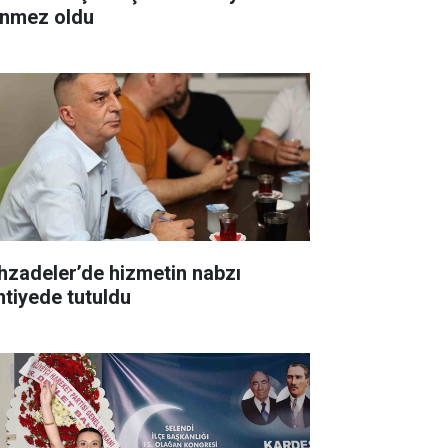
nmez oldu
hzadeler’de hizmetin nabzı
ntiyede tutuldu