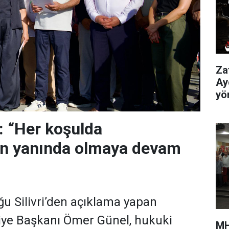
Za
Ay
yö
 “Her koşulda
ın yanında olmaya devam
u Silivri’den açıklama yapan
iye Başkanı Ömer Günel, hukuki
MH