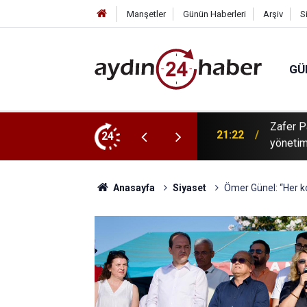
Manşetler
Günün Haberleri
Arşiv
S
GÜ
kın: Aydın susuzluğa değil, çözüm üreten
24
19:48
Tavşanl
Anasayfa
Siyaset
Ömer Günel: “Her k