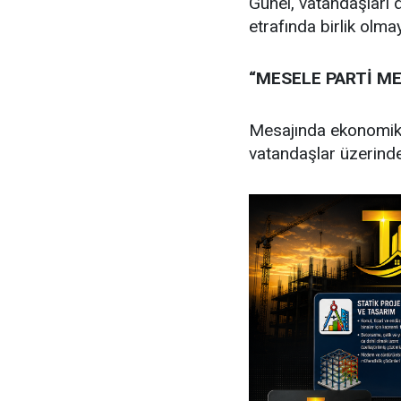
Günel, vatandaşları 
etrafında birlik olma
“MESELE PARTİ ME
Mesajında ekonomik s
vatandaşlar üzerindek