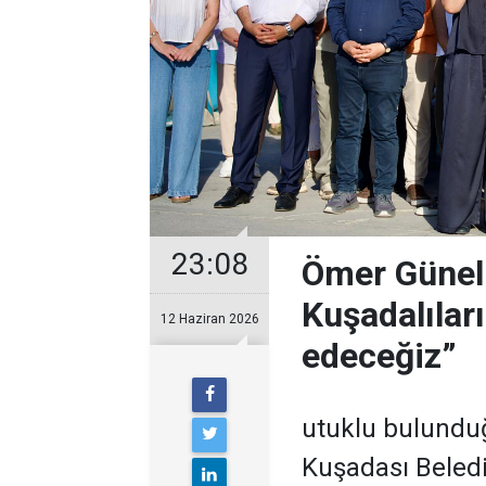
23:08
Ömer Günel:
Kuşadalılar
12 Haziran 2026
edeceğiz”
utuklu bulunduğ
Kuşadası Beled