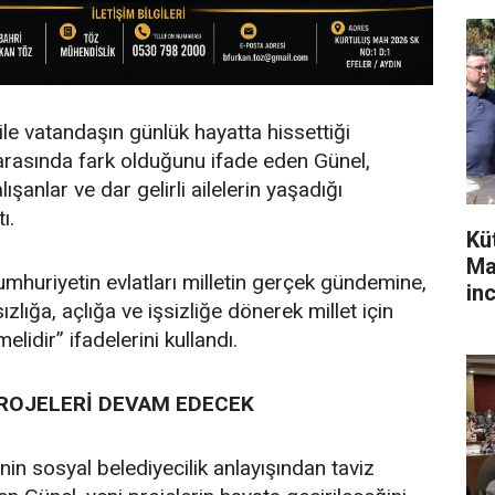
ile vatandaşın günlük hayatta hissettiği
arasında fark olduğunu ifade eden Günel,
lışanlar ve dar gelirli ailelerin yaşadığı
ı.
Kü
Ma
mhuriyetin evlatları milletin gerçek gündemine,
in
ızlığa, açlığa ve işsizliğe dönerek millet için
idir” ifadelerini kullandı.
ROJELERİ DEVAM EDECEK
in sosyal belediyecilik anlayışından taviz