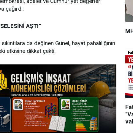
demokrasi, adalet ve Cumhuriyet değerleri
ya çağırdı.
SELESİNİ AŞTI”
MH
ıkıntılara da değinen Günel, hayat pahalılığının
i etkisine dikkat çekti.
Fa
"Va
vak