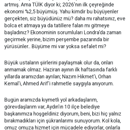
artmış. Ama TÜİK diyor ki; 2026'nın ilk çeyreğinde
ekonomi %2,5 büyümüş. Yahu kimdir bu büyüyenler
gerçekten, siz büyüdünüz mü? daha mı rahatsınız, eve
bolca et atmaya ya da tatillere falan mı gitmeye
başladınız? Ekonominin sorumluları Londra'da zaman
geçirmek yerine, bizim perşembe pazarında bir
yürüsünler.. Büyüme mi var yoksa sefalet mi?
Büyük ustaların şiirlerini paylaşmak olur da, onları
anmamak olmaz. Haziran ayının ilk haftasında farklı
yıllarda aramızdan ayrılan; Nazım Hikmet'i, Orhan
Kemal'i, Ahmed Arif'i rahmetle saygıyla anıyorum.
Bugün aramızda kıymetli yol arkadaşlarım,
görevdaşlarım var, Aydın'ın 10 ilçe belediye
başkanımıza hoşgeldiniz diyorum, beni, bizi hiç yalnız
bırakmadıkları için şükranlarımı sunuyorum. Kol kola,
omuz omuza hizmet için mücadele ediyorlar, onlarla