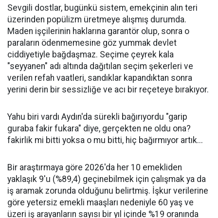
Sevgili dostlar, bugünkü sistem, emekçinin alın teri
üzerinden popülizm üretmeye alışmış durumda.
Maden işçilerinin haklarına garantör olup, sonra o
paraların ödenmemesine göz yummak devlet
ciddiyetiyle bağdaşmaz. Seçime çeyrek kala
"seyyanen" adı altında dağıtılan seçim şekerleri ve
verilen refah vaatleri, sandıklar kapandıktan sonra
yerini derin bir sessizliğe ve acı bir reçeteye bırakıyor.
Yahu biri vardı Aydın'da sürekli bağırıyordu "garip
guraba fakir fukara" diye, gerçekten ne oldu ona?
fakirlik mi bitti yoksa o mu bitti, hiç bağırmıyor artık...
Bir araştırmaya göre 2026'da her 10 emekliden
yaklaşık 9'u (%89,4) geçinebilmek için çalışmak ya da
iş aramak zorunda olduğunu belirtmiş. İşkur verilerine
göre yetersiz emekli maaşları nedeniyle 60 yaş ve
üzeri iş arayanların sayısı bir yıl içinde %19 oranında