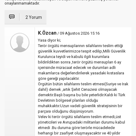
onaylanmamaktadır.
2 Yorum
K.Özcan
/ 09 Ağustos 2026 15:16
Yasa diyor ki;
Terör örgütü mensuplarının silahlarını teslim ettiği
güvenlik kuvvetlerimizce tespit edilip,Milli Güvenlik
Kurulunca teyidi ve kabulü ilgili kurumlara
bildirildikten sonra ,terör örgütü mensupları 6 ay
içerisinde müracaat edecek ve durumları adli
makamlarca değerlendirilerek yasadaki kıstaslara
göre gereği yapılacaktır.
Örgütün bütün silahlarını teslim etmesi(Suriye ve Irak
dahil) demek ,artık Şehit Cenazesi olmayacak
demektir.Başlı başına bu bile yeterlidir.Kaldı ki Türk
Devletinin bölgesel planları olduğu
muhakkaktır.Uzun vadeli güvenlik stratejisinin bir
parçası olduğunu düşünüyorum.
Velev ki terör örgütü silahlarını teslim etmedi,üst
yöneticileri ve Avrupadaki militanları durumu kabul
etmedi .Bu duruma göre terörle mücadelede
herhangi bir zaafiyet oluşmayacaktır ve 40 yıldır