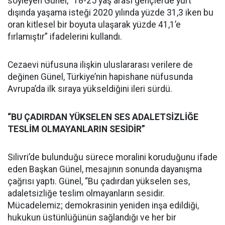
söyleyen Günel, “18-25 yaş arası gençlerde yurt
dışında yaşama isteği 2020 yılında yüzde 31,3 iken bu
oran kitlesel bir boyuta ulaşarak yüzde 41,1’e
fırlamıştır” ifadelerini kullandı.
Cezaevi nüfusuna ilişkin uluslararası verilere de
değinen Günel, Türkiye’nin hapishane nüfusunda
Avrupa’da ilk sıraya yükseldiğini ileri sürdü.
“BU ÇADIRDAN YÜKSELEN SES ADALETSİZLİĞE
TESLİM OLMAYANLARIN SESİDİR”
Silivri’de bulunduğu sürece moralini koruduğunu ifade
eden Başkan Günel, mesajının sonunda dayanışma
çağrısı yaptı. Günel, “Bu çadırdan yükselen ses,
adaletsizliğe teslim olmayanların sesidir.
Mücadelemiz; demokrasinin yeniden inşa edildiği,
hukukun üstünlüğünün sağlandığı ve her bir