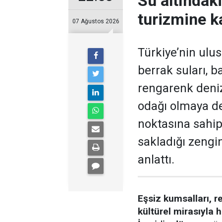
Su altındak
turizmine ka
07 Ağustos 2026
Türkiye’nin ulu
berrak suları, ba
rengarenk deniz 
odağı olmaya de
noktasına sahip
sakladığı zengin
anlattı.
Eşsiz kumsalları, r
kültürel mirasıyla h