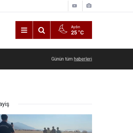
Aydın
25 °C
22:30
Günlük Hayatta Hesaplama Araçları Neden Bu K
Günün tüm
haberleri
ayiş