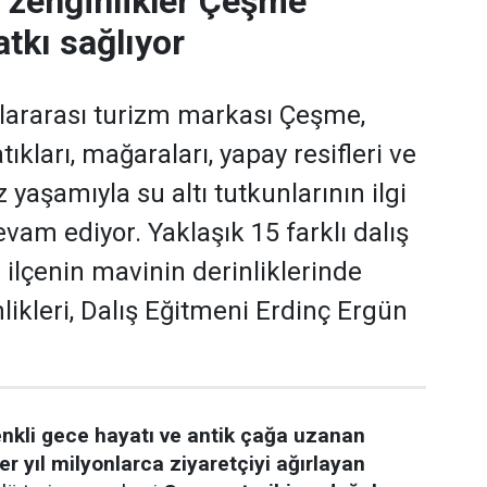
i zenginlikler Çeşme
tkı sağlıyor
slararası turizm markası Çeşme,
tıkları, mağaraları, yapay resifleri ve
yaşamıyla su altı tutkunlarının ilgi
vam ediyor. Yaklaşık 15 farklı dalış
 ilçenin mavinin derinliklerinde
likleri, Dalış Eğitmeni Erdinç Ergün
enkli gece hayatı ve antik çağa uzanan
er yıl milyonlarca ziyaretçiyi ağırlayan