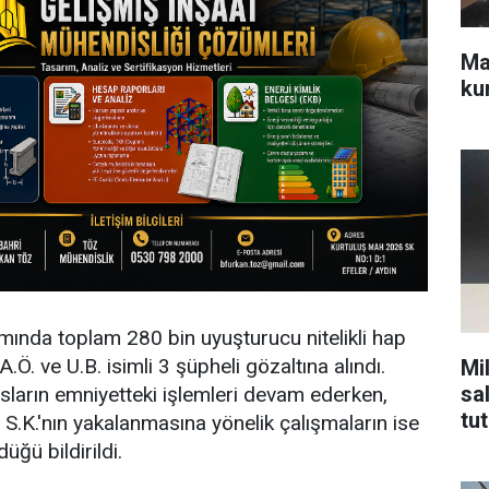
Ma
kur
ında toplam 280 bin uyuşturucu nitelikli hap
 A.Ö. ve U.B. isimli 3 şüpheli gözaltına alındı.
Mi
sal
ısların emniyetteki işlemleri devam ederken,
tu
si S.K.'nın yakalanmasına yönelik çalışmaların ise
üğü bildirildi.