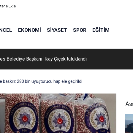
itene Ekle
NCEL
EKONOMI
SIYASET
SPOR
EĞITIM
ndaki zenginlikler Çeşme turizmine katkı sağlıyor
e baskın: 280 bin uyuşturucu hap ele geçirildi
As