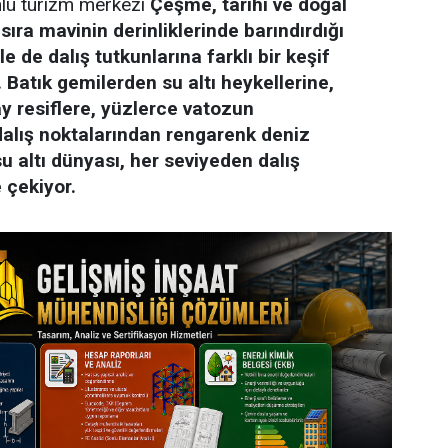
lü turizm merkezi
Çeşme, tarihi ve doğal
 sıra mavinin derinliklerinde barındırdığı
le de dalış tutkunlarına farklı bir keşif
 Batık gemilerden su altı heykellerine,
 resiflere, yüzlerce vatozun
dalış noktalarından rengarenk deniz
 altı dünyası, her seviyeden dalış
 çekiyor.