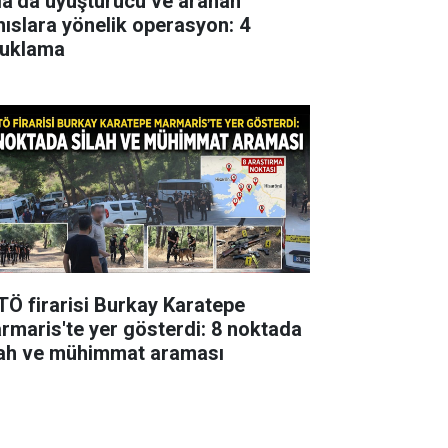
la’da uyuşturucu ve aranan
hıslara yönelik operasyon: 4
tuklama
TÖ firarisi Burkay Karatepe
rmaris'te yer gösterdi: 8 noktada
lah ve mühimmat araması