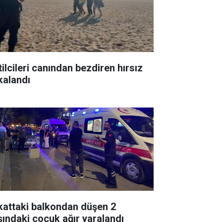
tilcileri canından bezdiren hırsız
kalandı
 kattaki balkondan düşen 2
şındaki çocuk ağır yaralandı