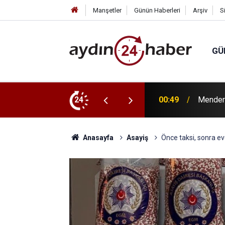
Manşetler
Günün Haberleri
Arşiv
S
GÜ
y Çiçek tutuklandı
24
22:53
Su altı
Anasayfa
Asayiş
Önce taksi, sonra ev