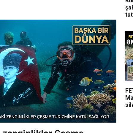
Ku
şa
tu
FE
Ma
si