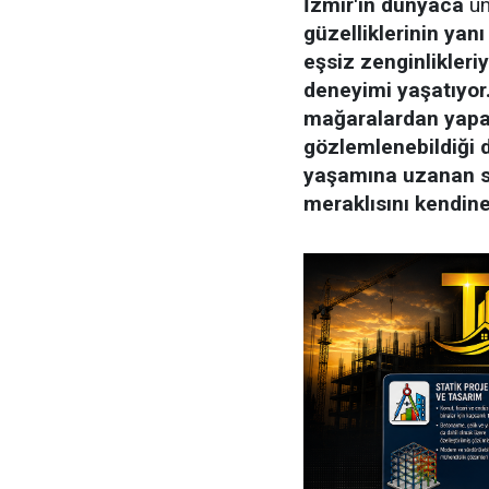
İzmir'in dünyaca
ün
güzelliklerinin yanı
eşsiz zenginlikleriy
deneyimi yaşatıyor.
mağaralardan yapay
gözlemlenebildiği 
yaşamına uzanan su
meraklısını kendine