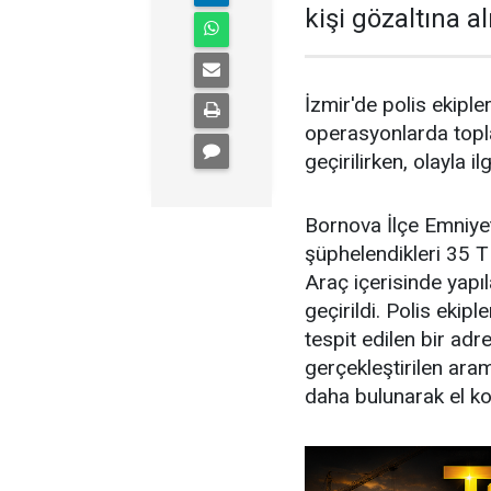
kişi gözaltına al
İzmir'de polis ekipl
operasyonlarda topla
geçirilirken, olayla ilg
Bornova İlçe Emniye
şüphelendikleri 35 T 
Araç içerisinde yapı
geçirildi. Polis ekip
tespit edilen bir ad
gerçekleştirilen ara
daha bulunarak el ko