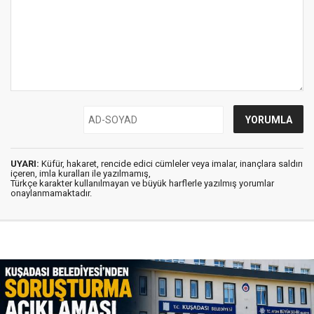
UYARI:
Küfür, hakaret, rencide edici cümleler veya imalar, inançlara saldırı
içeren, imla kuralları ile yazılmamış,
Türkçe karakter kullanılmayan ve büyük harflerle yazılmış yorumlar
onaylanmamaktadır.