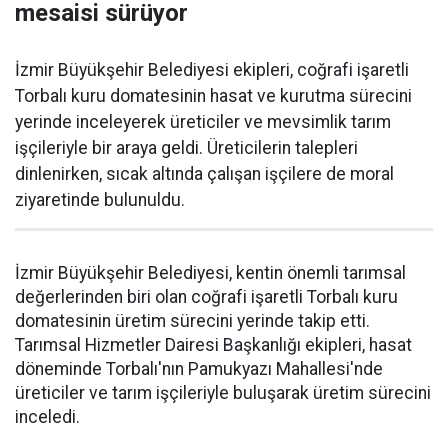
mesaisi sürüyor
İzmir Büyükşehir Belediyesi ekipleri, coğrafi işaretli
Torbalı kuru domatesinin hasat ve kurutma sürecini
yerinde inceleyerek üreticiler ve mevsimlik tarım
işçileriyle bir araya geldi. Üreticilerin talepleri
dinlenirken, sıcak altında çalışan işçilere de moral
ziyaretinde bulunuldu.
İzmir Büyükşehir Belediyesi, kentin önemli tarımsal
değerlerinden biri olan coğrafi işaretli Torbalı kuru
domatesinin üretim sürecini yerinde takip etti.
Tarımsal Hizmetler Dairesi Başkanlığı ekipleri, hasat
döneminde Torbalı'nın Pamukyazı Mahallesi'nde
üreticiler ve tarım işçileriyle buluşarak üretim sürecini
inceledi.