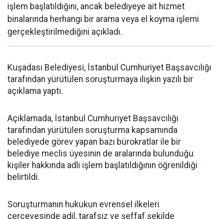
işlem başlatıldığını, ancak belediyeye ait hizmet
binalarında herhangi bir arama veya el koyma işlemi
gerçekleştirilmediğini açıkladı.
Kuşadası Belediyesi, İstanbul Cumhuriyet Başsavcılığı
tarafından yürütülen soruşturmaya ilişkin yazılı bir
açıklama yaptı.
Açıklamada, İstanbul Cumhuriyet Başsavcılığı
tarafından yürütülen soruşturma kapsamında
belediyede görev yapan bazı bürokratlar ile bir
belediye meclis üyesinin de aralarında bulunduğu
kişiler hakkında adli işlem başlatıldığının öğrenildiği
belirtildi.
Soruşturmanın hukukun evrensel ilkeleri
çerçevesinde adil, tarafsız ve şeffaf şekilde