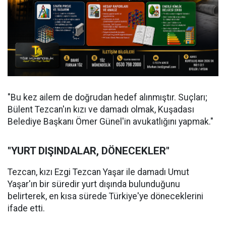
"Bu kez ailem de doğrudan hedef alınmıştır. Suçları;
Bülent Tezcan'ın kızı ve damadı olmak, Kuşadası
Belediye Başkanı Ömer Günel'in avukatlığını yapmak."
"YURT DIŞINDALAR, DÖNECEKLER"
Tezcan, kızı Ezgi Tezcan Yaşar ile damadı Umut
Yaşar'ın bir süredir yurt dışında bulunduğunu
belirterek, en kısa sürede Türkiye'ye döneceklerini
ifade etti.