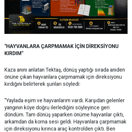
"HAYVANLARA ÇARPMAMAK İÇİN DİREKSİYONU
KIRDIM"
Kaza anını anlatan Tektaş, dönüş yaptığı sırada aniden
önüne çıkan hayvanlara çarpmamak için direksiyonu
kırdığını belirterek şunları söyledi:
"Yaylada eşim ve hayvanlarım vardı. Karşıdan gelenler
yangının köye doğru ilerlediğini söyleyince geri
döndüm. Tam dönüş yaparken önüme hayvanlar çıktı,
arkamdan da korna sesi geldi. Hayvanlara çarpmamak
için direksiyonu kırınca araç kontrolden çıktı. Ben