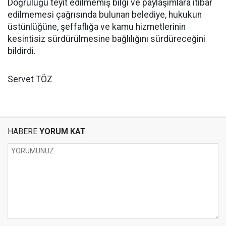
Doğruluğu teyit edilmemiş bilgi ve paylaşımlara itibar
edilmemesi çağrısında bulunan belediye, hukukun
üstünlüğüne, şeffaflığa ve kamu hizmetlerinin
kesintisiz sürdürülmesine bağlılığını sürdüreceğini
bildirdi.
Servet TÖZ
HABERE
YORUM KAT