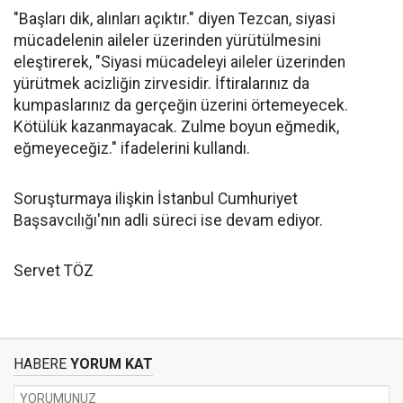
"Başları dik, alınları açıktır." diyen Tezcan, siyasi
mücadelenin aileler üzerinden yürütülmesini
eleştirerek, "Siyasi mücadeleyi aileler üzerinden
yürütmek acizliğin zirvesidir. İftiralarınız da
kumpaslarınız da gerçeğin üzerini örtemeyecek.
Kötülük kazanmayacak. Zulme boyun eğmedik,
eğmeyeceğiz." ifadelerini kullandı.
Soruşturmaya ilişkin İstanbul Cumhuriyet
Başsavcılığı'nın adli süreci ise devam ediyor.
Servet TÖZ
HABERE
YORUM KAT