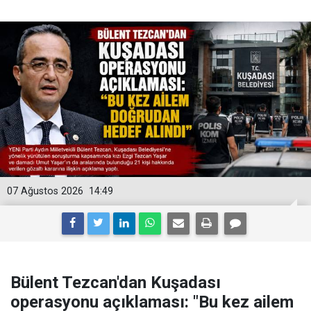
07 Ağustos 2026
14:49
Bülent Tezcan'dan Kuşadası
operasyonu açıklaması: "Bu kez ailem