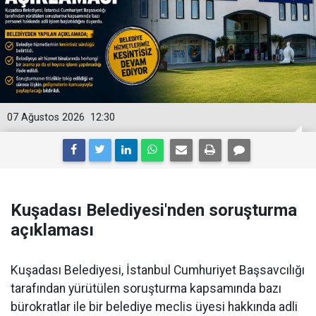
07 Ağustos 2026
12:30
Kuşadası Belediyesi'nden soruşturma
açıklaması
Kuşadası Belediyesi, İstanbul Cumhuriyet Başsavcılığı
tarafından yürütülen soruşturma kapsamında bazı
bürokratlar ile bir belediye meclis üyesi hakkında adli