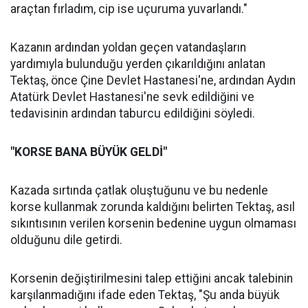
araçtan fırladım, cip ise uçuruma yuvarlandı."
Kazanın ardından yoldan geçen vatandaşların
yardımıyla bulunduğu yerden çıkarıldığını anlatan
Tektaş, önce Çine Devlet Hastanesi'ne, ardından Aydın
Atatürk Devlet Hastanesi'ne sevk edildiğini ve
tedavisinin ardından taburcu edildiğini söyledi.
"KORSE BANA BÜYÜK GELDİ"
Kazada sırtında çatlak oluştuğunu ve bu nedenle
korse kullanmak zorunda kaldığını belirten Tektaş, asıl
sıkıntısının verilen korsenin bedenine uygun olmaması
olduğunu dile getirdi.
Korsenin değiştirilmesini talep ettiğini ancak talebinin
karşılanmadığını ifade eden Tektaş, "Şu anda büyük