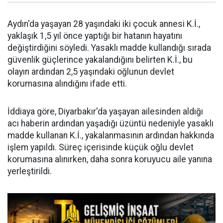
Aydın'da yaşayan 28 yaşındaki iki çocuk annesi K.İ.,
yaklaşık 1,5 yıl önce yaptığı bir hatanın hayatını
değiştirdiğini söyledi. Yasaklı madde kullandığı sırada
güvenlik güçlerince yakalandığını belirten K.İ., bu
olayın ardından 2,5 yaşındaki oğlunun devlet
korumasına alındığını ifade etti.
İddiaya göre, Diyarbakır'da yaşayan ailesinden aldığı
acı haberin ardından yaşadığı üzüntü nedeniyle yasaklı
madde kullanan K.İ., yakalanmasının ardından hakkında
işlem yapıldı. Süreç içerisinde küçük oğlu devlet
korumasına alınırken, daha sonra koruyucu aile yanına
yerleştirildi.