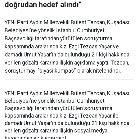
doğrudan hedef alındı"
YENİ Parti Aydın Milletvekili Bülent Tezcan, Kuşadası
Belediyesi'ne yönelik İstanbul Cumhuriyet
Başsavcılığı tarafından yürütülen soruşturma
kapsamında aralarında kızı Ezgi Tezcan Yaşar ve
damadı Umut Yaşar'ın da bulunduğu 21 kişi hakkında
verilen gözaltı kararına ilişkin açıklama yaptı. Tezcan,
soruşturmayı "siyasi kumpas" olarak nitelendirdi.
YENİ Parti Aydın Milletvekili Bülent Tezcan, Kuşadası
Belediyesi'ne yönelik İstanbul Cumhuriyet
Başsavcılığı tarafından yürütülen soruşturma
kapsamında aralarında kızı Ezgi Tezcan Yaşar ile
damadı Umut Yaşar'ın da bulunduğu 21 kişi hakkında
verilen gözaltı kararına ilişkin sosyal medya
hesabından açıklama yaptı.