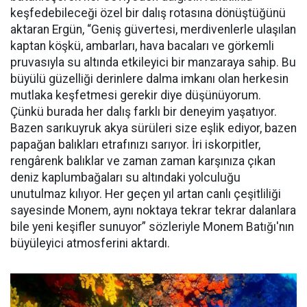
keşfedebileceği özel bir dalış rotasına dönüştüğünü
aktaran Ergün, “Geniş güvertesi, merdivenlerle ulaşılan
kaptan köşkü, ambarları, hava bacaları ve görkemli
pruvasıyla su altında etkileyici bir manzaraya sahip. Bu
büyülü güzelliği derinlere dalma imkanı olan herkesin
mutlaka keşfetmesi gerekir diye düşünüyorum.
Çünkü burada her dalış farklı bir deneyim yaşatıyor.
Bazen sarıkuyruk akya sürüleri size eşlik ediyor, bazen
papağan balıkları etrafınızı sarıyor. İri iskorpitler,
rengârenk balıklar ve zaman zaman karşınıza çıkan
deniz kaplumbağaları su altındaki yolculuğu
unutulmaz kılıyor. Her geçen yıl artan canlı çeşitliliği
sayesinde Monem, aynı noktaya tekrar tekrar dalanlara
bile yeni keşifler sunuyor” sözleriyle Monem Batığı'nın
büyüleyici atmosferini aktardı.