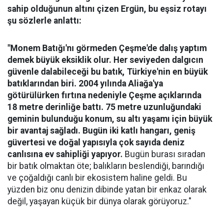
sahip olduğunun altını çizen Ergün, bu eşsiz rotayı
şu sözlerle anlattı:
"Monem Batığı'nı görmeden Çeşme'de dalış yaptım
demek büyük eksiklik olur. Her seviyeden dalgıcın
güvenle dalabileceği bu batık, Türkiye'nin en büyük
batıklarından biri. 2004 yılında Aliağa'ya
götürülürken fırtına nedeniyle Çeşme açıklarında
18 metre derinliğe battı. 75 metre uzunluğundaki
geminin bulunduğu konum, su altı yaşamı için büyük
bir avantaj sağladı. Bugün iki katlı hangarı, geniş
güvertesi ve doğal yapısıyla çok sayıda deniz
canlısına ev sahipliği yapıyor.
Bugün burası sıradan
bir batık olmaktan öte; balıkların beslendiği, barındığı
ve çoğaldığı canlı bir ekosistem haline geldi. Bu
yüzden biz onu denizin dibinde yatan bir enkaz olarak
değil, yaşayan küçük bir dünya olarak görüyoruz."