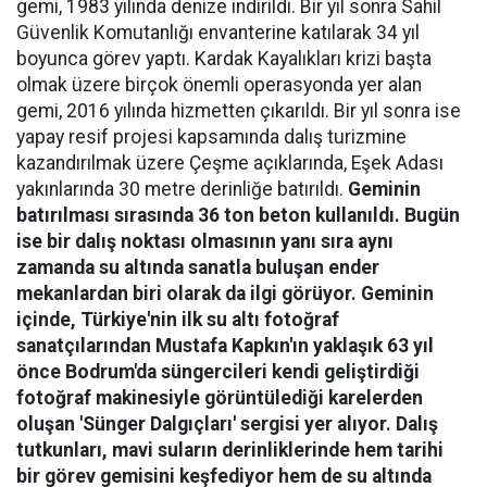
gemi, 1983 yılında denize indirildi. Bir yıl sonra Sahil
Güvenlik Komutanlığı envanterine katılarak 34 yıl
boyunca görev yaptı. Kardak Kayalıkları krizi başta
olmak üzere birçok önemli operasyonda yer alan
gemi, 2016 yılında hizmetten çıkarıldı. Bir yıl sonra ise
yapay resif projesi kapsamında dalış turizmine
kazandırılmak üzere Çeşme açıklarında, Eşek Adası
yakınlarında 30 metre derinliğe batırıldı.
Geminin
batırılması sırasında 36 ton beton kullanıldı. Bugün
ise bir dalış noktası olmasının yanı sıra aynı
zamanda su altında sanatla buluşan ender
mekanlardan biri olarak da ilgi görüyor. Geminin
içinde, Türkiye'nin ilk su altı fotoğraf
sanatçılarından Mustafa Kapkın'ın yaklaşık 63 yıl
önce Bodrum'da süngercileri kendi geliştirdiği
fotoğraf makinesiyle görüntülediği karelerden
oluşan 'Sünger Dalgıçları' sergisi yer alıyor. Dalış
tutkunları, mavi suların derinliklerinde hem tarihi
bir görev gemisini keşfediyor hem de su altında