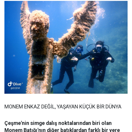
MONEM ENKAZ DEĞİL, YAŞAYAN KÜÇÜK BİR DÜNYA
Çeşme'nin simge dalış noktalarından biri olan
Monem Batığı'nın diğer batıklardan farklı bir yere