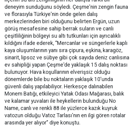
deneyim sunduğunu söyledi. Çeşme'nin zengin fauna
ve florasıyla Türkiye'nin önde gelen dalış
merkezlerinden biri olduğunu belirten Ergün, uzun
görüş mesafesine sahip berrak suların ve canlı
çeşitliliğinin bölgeyi su altı tutkunları için ayrıcalıklı
kıldığını ifade ederek, “Mercanlar ve süngerlerle kaplı
kaya oluşumlarının yanı sıra çipura, eşkina, karagöz,
sinarit, lipsoz ve sübye gibi çok sayıda deniz canlısına
ev sahipliği yapan Çeşme'de yaklaşık 15 dalış noktası
bulunuyor. Hava koşullarının elverişsiz olduğu
dönemlerde bile bu noktaların yaklaşık 10'unda
güvenli dalış yapılabiliyor. Herkesçe dalınabilen
Monem Batığı, etkileyici Yatak Odası Mağarası, balık
ve kalamar yuvaları ile heykellerin bulunduğu No
Name, canlı ve renkli 88 ile yüzlerce kazık kuyruk
vatozun olduğu Vatoz Tarlası'nın en ilgi gören rotalar
arasında yer alıyor” diye konuştu.