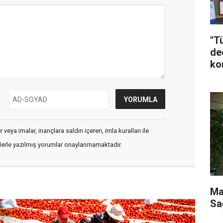
"T
de
ko
veya imalar, inançlara saldırı içeren, imla kuralları ile
flerle yazılmış yorumlar onaylanmamaktadır.
Ma
Sağ