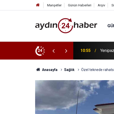
Manşetler
Günün Haberleri
Arşiv
S
GÜ
li hazırlıkları masaya yatırıldı
24
10:55
Kütahya
Anasayfa
Sağlık
Özel teknede rahatsı