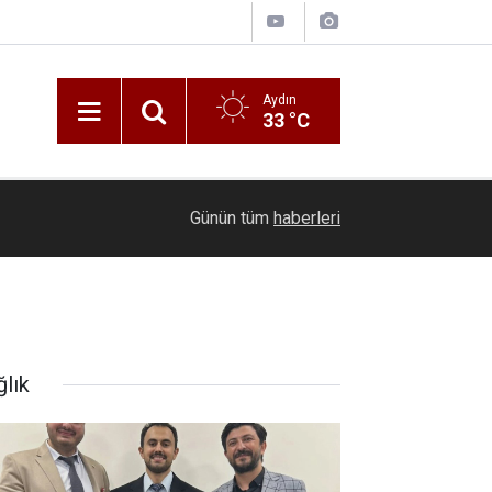
Aydın
33 °C
10:51
Yenilenen basketbol sahasına Efe İbrikoğlu’nun a
Günün tüm
haberleri
ğlık