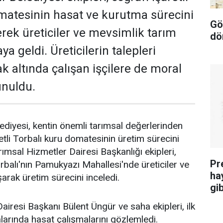
matesinin hasat ve kurutma sürecini
Gö
erek üreticiler ve mevsimlik tarım
dö
raya geldi. Üreticilerin talepleri
ak altında çalışan işçilere de moral
unuldu.
ediyesi, kentin önemli tarımsal değerlerinden
retli Torbalı kuru domatesinin üretim sürecini
arımsal Hizmetler Dairesi Başkanlığı ekipleri,
Pr
alı'nın Pamukyazı Mahallesi'nde üreticiler ve
ha
uşarak üretim sürecini inceledi.
gib
airesi Başkanı Bülent Üngür ve saha ekipleri, ilk
larında hasat çalışmalarını gözlemledi.