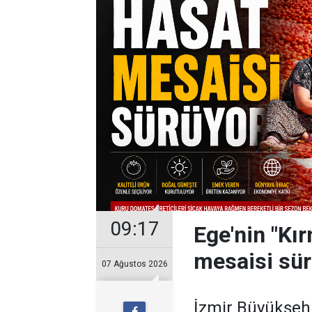
09:17
Ege'nin "Kır
mesaisi sü
07 Ağustos 2026
İzmir Büyükşehir