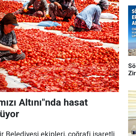
Sö
Zi
mızı Altını"nda hasat
rüyor
 Belediyesi ekipleri, coğrafi işaretli