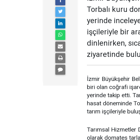
Torbalı kuru do
yerinde inceley
işçileriyle bir a
dinlenirken, sıc
ziyaretinde bul
İzmir Büyükşehir Bel
biri olan coğrafi işa
yerinde takip etti. T
hasat döneminde Torb
tarım işçileriyle bul
Tarımsal Hizmetler D
olarak domates tarla