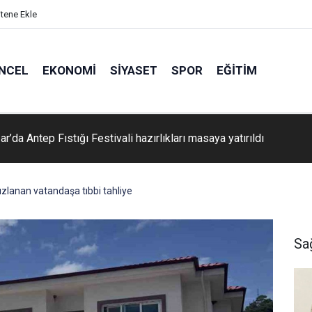
itene Ekle
NCEL
EKONOMI
SIYASET
SPOR
EĞITIM
 Şehir Hastanesinde Dr. Ali Şen uzmanlık eğitimini tamamladı
zlanan vatandaşa tıbbi tahliye
Sa