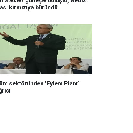
matesler güneşle buluştu, Gediz
ası kırmızıya büründü
üm sektöründen ’Eylem Planı’
ğrısı