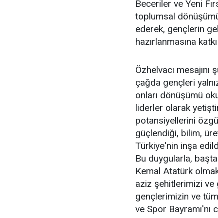
Beceriler ve Yeni Fırs
toplumsal dönüşümün 
ederek, gençlerin ge
hazırlanmasına katkı
Özhelvacı mesajını ş
çağda gençleri yalnı
onları dönüşümü okuy
liderler olarak yeti
potansiyellerini özgür
güçlendiği, bilim, ür
Türkiye'nin inşa edi
Bu duygularla, başt
Kemal Atatürk olmak
aziz şehitlerimizi ve
gençlerimizin ve tüm
ve Spor Bayramı'nı c