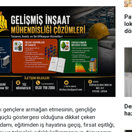
Pa
lo
dö
De
'ı gençlere armağan etmesinin, gençliğe
ha
güçlü göstergesi olduğuna dikkat çeken
damı, eğitimden iş hayatına geçiş, fırsat eşitliği,