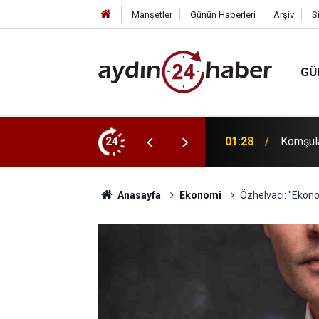
Manşetler
Günün Haberleri
Arşiv
S
GÜ
, evinde ölü bulundu
24
23:13
SEO ve 
Anasayfa
Ekonomi
Özhelvacı: "Ekono