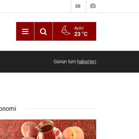
Aydın
23 °C
21:16
Seyir halindeki otomobil alevlere teslim oldu
Günün tüm
haberleri
onomi