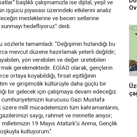
Do
atlar" başlıklı çalışmamızla ise dijital, yeşil ve
Ov
işgücü piyasası üzerindeki etkilerini analiz
leceğin mesleklerine ve beceri setlerine
 sunmayı hedefliyoruz" dedi.
u sözlerle tamamladı: "Değişimin hızlandığı bu
zca mevcut düzene hazırlamak yeterli değildir;
abilen, yön verebilen ve değer üretebilen
ştirmek gerekmektedir. EGİAD olarak, gençlerin
ce ortaya koyabildiği, fırsat eşitliğinin
etim ve girişimcilik kültürüyle daha güçlü bir
Üz
ldiği bir gelecek için çalışmaya devam edeceğiz.
ça
a cumhuriyetimizin kurucusu Gazi Mustafa
 üzere millî mücadelemizin tüm kahramanlarını,
 gazilerimizi saygı, rahmet ve minnetle anıyor;
 milletimizin 19 Mayıs Atatürk'ü Anma, Gençlik
oşkuyla kutluyorum."