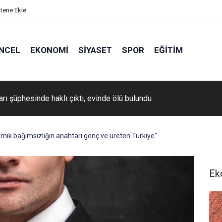
itene Ekle
NCEL
EKONOMI
SIYASET
SPOR
EĞITIM
Backlink Çalışmalarında Yapılan Hatalar
mik bağımsızlığın anahtarı genç ve üreten Türkiye"
Ek