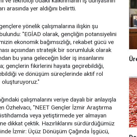
mi ve teknoloji odaklı kalkınmanın iş dünyasının
rı arasında yer aldığını belirtti.
ençlere yönelik çalışmalarına ilişkin şu
ulundu: "EGİAD olarak, gençliğin potansiyelini
mizin ekonomik bağımsızlığı, rekabet gücü ve
ması açısından stratejik bir sorumluluk olarak
dan bu yana geleceğin lider iş insanlarını
Ür
 gençlerin fikirlerini hayata geçirebildiği,
irebildiği ve dönüşüm süreçlerinde aktif rol
r oluşturuyoruz."
ındaki çalışmalarını veriye dayalı bir anlayışla
en Özhelvacı, "NEET Gençler İzmir Araştırma
 istihdamda veya yetiştirmede yer almayan
ine dikkat çektik. Hazırlıklarını sürdürdüğümüz
ecinde İzmir: Üçüz Dönüşüm Çağında İşgücü,