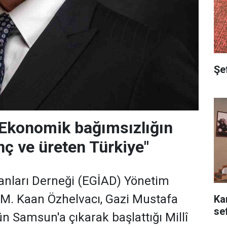
Şef
"Ekonomik bağımsızlığın
nç ve üreten Türkiye"
anları Derneği (EGİAD) Yönetim
M. Kaan Özhelvacı, Gazi Mustafa
Ka
se
n Samsun'a çıkarak başlattığı Millî