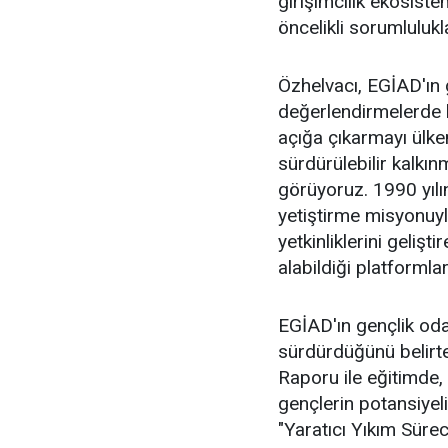
girişimcilik ekosiste
öncelikli sorumlulukla
Özhelvacı, EGİAD'ın g
değerlendirmelerde b
açığa çıkarmayı ülke
sürdürülebilir kalkın
görüyoruz. 1990 yılın
yetiştirme misyonuyla;
yetkinliklerini gelişt
alabildiği platformla
EGİAD'ın gençlik odağ
sürdürdüğünü belirt
Raporu ile eğitimde,
gençlerin potansiyel
"Yaratıcı Yıkım Sür