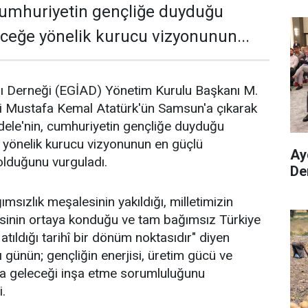
cumhuriyetin gençliğe duyduğu
ceğe yönelik kurucu vizyonunun...
rı Derneği (EGİAD) Yönetim Kurulu Başkanı M.
i Mustafa Kemal Atatürk'ün Samsun'a çıkarak
adele'nin, cumhuriyetin gençliğe duyduğu
 yönelik kurucu vizyonunun en güçlü
Ay
olduğunu vurguladı.
Den
sızlık meşalesinin yakıldığı, milletimizin
sinin ortaya konduğu ve tam bağımsız Türkiye
 atıldığı tarihî bir dönüm noktasıdır" diyen
 günün; gençliğin enerjisi, üretim gücü ve
ıyla geleceği inşa etme sorumluluğunu
i.