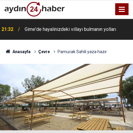
21:32
Girne'de hayalinizdeki villayı bulmanın yolları
Anasayfa
Çevre
Pamucak Sahili yaza hazır