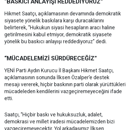
“BASKICI ANLAYIŞI REDDEDİYORUZ”
Hikmet Saatçı, açıklamasının devamında demokratik
siyasete yönelik baskılara karşı duracaklarını
belirterek, “Hukukun siyasi hesapların aracı haline
getirilmesini kabul etmiyor, demokratik siyasete
yönelik bu baskıcı anlayışı reddediyoruz” dedi.
“MÜCADELEMİZİ SÜRDÜRECEĞİZ”
YENİ Parti Aydın Kurucu İl Başkanı Hikmet Saatçı,
açıklamasının sonunda İlksen Özalper’e destek
mesajı vererek, hiçbir baskının parti olarak yürüttükleri
mücadeleden kendilerini vazgeçiremeyeceğini ifade
etti.
Saatçı, “Hiçbir baskı ve hukuksuzluk, adalet,
demokrasi ve millet iradesi mücadelemizden bizi
vazgeçiremeyecektir. Yol arkadaşımız İlksen