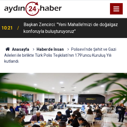
Başkan Zencirci: "Yeni Mahalle’mizi de doğalgaz
10:21
konforuyla buluşturuyoruz"
Anasayfa
Haberde İnsan
Polisevi’nde Şehit ve Gazi
Aileleri ile birlikte Türk Polis Teşkilatı’nın 179’uncu Kuruluş Yılı
kutlandı.