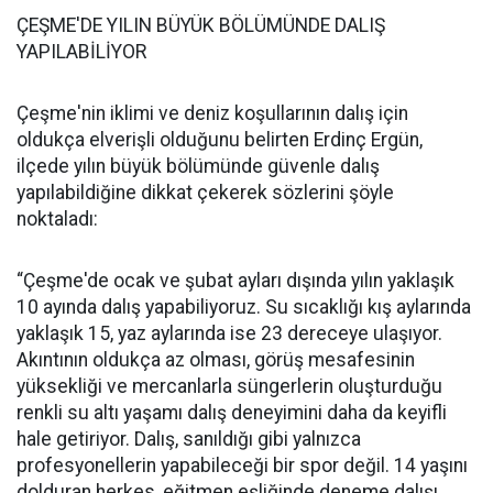
ÇEŞME'DE YILIN BÜYÜK BÖLÜMÜNDE DALIŞ
YAPILABİLİYOR
Çeşme'nin iklimi ve deniz koşullarının dalış için
oldukça elverişli olduğunu belirten Erdinç Ergün,
ilçede yılın büyük bölümünde güvenle dalış
yapılabildiğine dikkat çekerek sözlerini şöyle
noktaladı:
“Çeşme'de ocak ve şubat ayları dışında yılın yaklaşık
10 ayında dalış yapabiliyoruz. Su sıcaklığı kış aylarında
yaklaşık 15, yaz aylarında ise 23 dereceye ulaşıyor.
Akıntının oldukça az olması, görüş mesafesinin
yüksekliği ve mercanlarla süngerlerin oluşturduğu
renkli su altı yaşamı dalış deneyimini daha da keyifli
hale getiriyor. Dalış, sanıldığı gibi yalnızca
profesyonellerin yapabileceği bir spor değil. 14 yaşını
dolduran herkes, eğitmen eşliğinde deneme dalışı