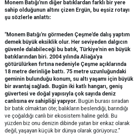
Monem Batığı'nın diğer batıklardan farklı bir yere
sahip olduğunun altını çizen Ergün, bu eşsiz rotayı
şu sözlerle anlattı:
"Monem Batığı'nı görmeden Çeşme'de dalış yaptım
demek büyük eksiklik olur. Her seviyeden dalgıcın
güvenle dalabileceği bu batık, Türkiye'nin en büyük
batıklarından biri. 2004 yılında Aliağa'ya
götürülürken fırtına nedeniyle Çeşme açıklarında
18 metre derinliğe battı. 75 metre uzunluğundaki
geminin bulunduğu konum, su altı yaşamı için büyük
bir avantaj sağladı. Bugün iki katlı hangarı, geniş
güvertesi ve doğal yapısıyla çok sayıda deniz
canlısına ev sahipliği yapıyor.
Bugün burası sıradan
bir batık olmaktan öte; balıkların beslendiği, barındığı
ve çoğaldığı canlı bir ekosistem haline geldi. Bu
yüzden biz onu denizin dibinde yatan bir enkaz olarak
değil, yaşayan küçük bir dünya olarak görüyoruz."