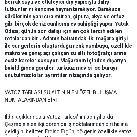
berrak suyu ve etkileyici dip yapısıyla dalış
tutkunlarını kendine hayran bırakıyor.
Barakuda
sürülerinin yanı sıra müren, çipura, akya ve orfoz
gibi birçok deniz canlısına ev sahipliği yapan Yatak
Odası, günün son dalışı için en çok tercih edilen
rotalardan biri. Adanın batısındaki iki mağara girişi
ile süngerlerin oluşturduğu renk cümbüşü, özellikle
makro ve geniş açı çalışan su altı fotoğrafçılarına
eşsiz kareler sunuyor. Mağaranın içinden dışarıya
bakıldığında görülen turkuaz mavisi ise burayı
unutulmaz kılan ayrıntıların başında geliyor."
VATOZ TARLASI SU ALTININ EN ÖZEL BULUŞMA
NOKTALARINDAN BİRİ
Ildırı açıklarındaki Vatoz Tarlası'nın son yıllarda
Çeşme'nin en ilgi gören dalış noktalarından biri haline
geldiğini belirten Erdinç Ergün, bölgenin özellikle vatoz