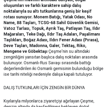
oluşumları ve farklı karaktere sahip dalış
noktalarıyla su altı tutkunlarına geniş bir keşif
rotası sunuyor.
Monem Batığı, Yatak Odası, No
Name, 88 Taşları, TCSG-68 Sahil Güvenlik Gemisi,
Vatoz Tarlası, Topuk, Ayrık Taş, Patlayan Taş, Ildır
Mağaraları, Teke Dağı, Ildır Taş Adaları, Paşalimanı
Taşlıkları, Boğaz Adası, Ildırı Fener Adası (Pırasa),
Deve Taşları, Madonna, Galer, Tektaş, Riko,
Mengene ve Göbektaşı
Çeşme'nin su altındaki
zenginliğini yansıtan başlıca dalış noktaları arasında
bulunuyor. Osmanlı-Rus Savaşı sırasında battığı
değerlendirilen iki Osmanlı gemisinin bulunduğu bölge
ise tarihi niteliği nedeniyle dalışa kapalı tutuluyor.
DALIŞ TUTKUNLARI İÇİN ZENGİN BİR DÜNYA
Kıyılarıyla milyonlarca ziyaretçiyi ağırlayan Çeşme,
denizin altında da keşfedilmeyi bekleyen doğal