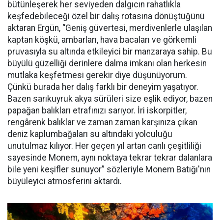
bütünleşerek her seviyeden dalgıcın rahatlıkla
keşfedebileceği özel bir dalış rotasına dönüştüğünü
aktaran Ergün, “Geniş güvertesi, merdivenlerle ulaşılan
kaptan köşkü, ambarları, hava bacaları ve görkemli
pruvasıyla su altında etkileyici bir manzaraya sahip. Bu
büyülü güzelliği derinlere dalma imkanı olan herkesin
mutlaka keşfetmesi gerekir diye düşünüyorum.
Çünkü burada her dalış farklı bir deneyim yaşatıyor.
Bazen sarıkuyruk akya sürüleri size eşlik ediyor, bazen
papağan balıkları etrafınızı sarıyor. İri iskorpitler,
rengârenk balıklar ve zaman zaman karşınıza çıkan
deniz kaplumbağaları su altındaki yolculuğu
unutulmaz kılıyor. Her geçen yıl artan canlı çeşitliliği
sayesinde Monem, aynı noktaya tekrar tekrar dalanlara
bile yeni keşifler sunuyor” sözleriyle Monem Batığı'nın
büyüleyici atmosferini aktardı.