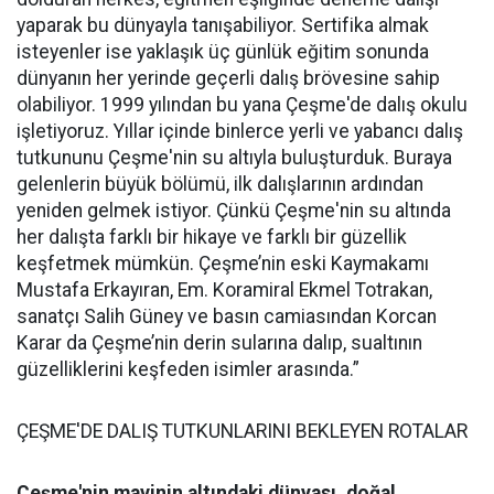
yaparak bu dünyayla tanışabiliyor. Sertifika almak
isteyenler ise yaklaşık üç günlük eğitim sonunda
dünyanın her yerinde geçerli dalış brövesine sahip
olabiliyor. 1999 yılından bu yana Çeşme'de dalış okulu
işletiyoruz. Yıllar içinde binlerce yerli ve yabancı dalış
tutkununu Çeşme'nin su altıyla buluşturduk. Buraya
gelenlerin büyük bölümü, ilk dalışlarının ardından
yeniden gelmek istiyor. Çünkü Çeşme'nin su altında
her dalışta farklı bir hikaye ve farklı bir güzellik
keşfetmek mümkün. Çeşme’nin eski Kaymakamı
Mustafa Erkayıran, Em. Koramiral Ekmel Totrakan,
sanatçı Salih Güney ve basın camiasından Korcan
Karar da Çeşme’nin derin sularına dalıp, sualtının
güzelliklerini keşfeden isimler arasında.”
ÇEŞME'DE DALIŞ TUTKUNLARINI BEKLEYEN ROTALAR
Çeşme'nin mavinin altındaki dünyası, doğal