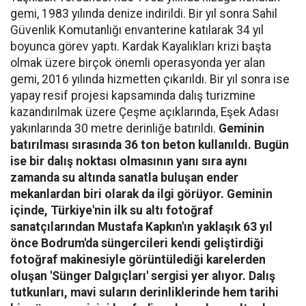
gemi, 1983 yılında denize indirildi. Bir yıl sonra Sahil
Güvenlik Komutanlığı envanterine katılarak 34 yıl
boyunca görev yaptı. Kardak Kayalıkları krizi başta
olmak üzere birçok önemli operasyonda yer alan
gemi, 2016 yılında hizmetten çıkarıldı. Bir yıl sonra ise
yapay resif projesi kapsamında dalış turizmine
kazandırılmak üzere Çeşme açıklarında, Eşek Adası
yakınlarında 30 metre derinliğe batırıldı.
Geminin
batırılması sırasında 36 ton beton kullanıldı. Bugün
ise bir dalış noktası olmasının yanı sıra aynı
zamanda su altında sanatla buluşan ender
mekanlardan biri olarak da ilgi görüyor. Geminin
içinde, Türkiye'nin ilk su altı fotoğraf
sanatçılarından Mustafa Kapkın'ın yaklaşık 63 yıl
önce Bodrum'da süngercileri kendi geliştirdiği
fotoğraf makinesiyle görüntülediği karelerden
oluşan 'Sünger Dalgıçları' sergisi yer alıyor. Dalış
tutkunları, mavi suların derinliklerinde hem tarihi