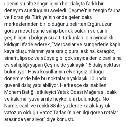
ilçenin su altı zenginliğinin her dalışta farklı bir
deneyim sunduğunu söyledi. Çeşme'nin zengin fauna
ve florasıyla Türkiye'nin önde gelen dalış
merkezlerinden biri olduğunu belirten Ergün, uzun
görüş mesafesine sahip berrak suların ve canlı
çeşitliliğinin bölgeyi su altı tutkunları için ayrıcalıklı
kıldığını ifade ederek, “Mercanlar ve süngerlerle kaplı
kaya oluşumlarının yanı sıra çipura, eşkina, karagöz,
sinarit, lipsoz ve sübye gibi çok sayıda deniz canlısına
ev sahipliği yapan Çeşme'de yaklaşık 15 dalış noktası
bulunuyor. Hava koşullarının elverişsiz olduğu
dönemlerde bile bu noktaların yaklaşık 10'unda
güvenli dalış yapılabiliyor. Herkesçe dalınabilen
Monem Batığı, etkileyici Yatak Odası Mağarası, balık
ve kalamar yuvaları ile heykellerin bulunduğu No
Name, canlı ve renkli 88 ile yüzlerce kazık kuyruk
vatozun olduğu Vatoz Tarlası'nın en ilgi gören rotalar
arasında yer alıyor” diye konuştu.