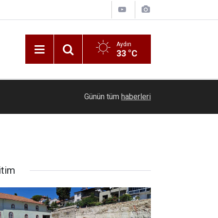
Aydın
33 °C
19:42
Milas’ta Mayıs ayındaki silahlı saldırının şüpheli
Günün tüm
haberleri
itim