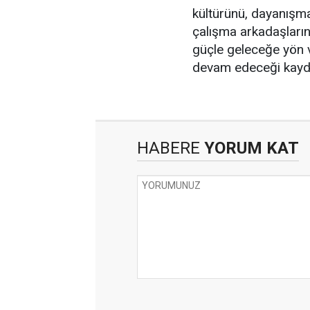
kültürünü, dayanışma
çalışma arkadaşların
güçle geleceğe yön v
devam edeceği kayde
HABERE
YORUM KAT