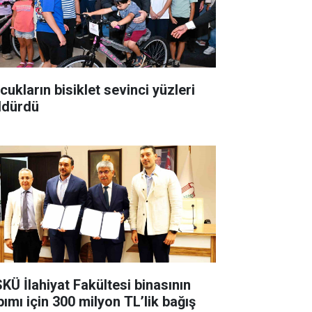
cukların bisiklet sevinci yüzleri
ldürdü
KÜ İlahiyat Fakültesi binasının
pımı için 300 milyon TL’lik bağış