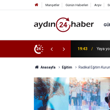
Manşetler
Günün Haberleri
Arşiv
S
GÜ
etim
24
19:42
Makine 
Anasayfa
Eğitim
Radikal Eğitim Kuru