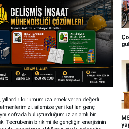
Ço
gü
ak, yıllardır kurumumuza emek veren değerli
etmenlerimizi, ailemize yeni katılan genç
aynı sofrada buluşturduğumuz anlamlı bir
MS
k. Tecrübenin birikimi ile gençliğin enerjisinin
ya