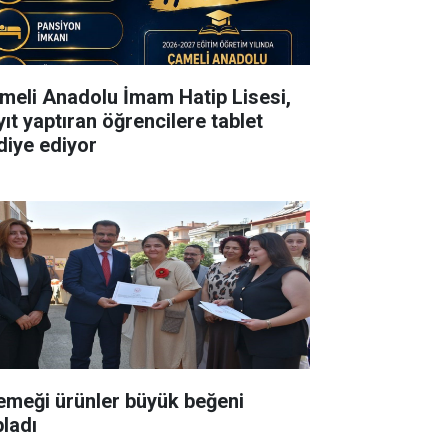
meli Anadolu İmam Hatip Lisesi,
yıt yaptıran öğrencilere tablet
diye ediyor
 emeği ürünler büyük beğeni
pladı