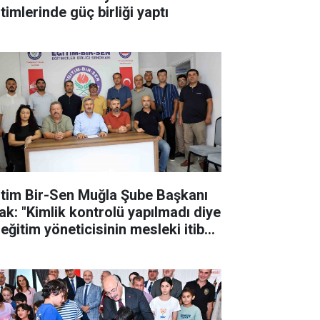
timlerinde güç birliği yaptı
itim Bir-Sen Muğla Şube Başkanı
ak: "Kimlik kontrolü yapılmadı diye
eğitim yöneticisinin mesleki itibarı
k edilemez"