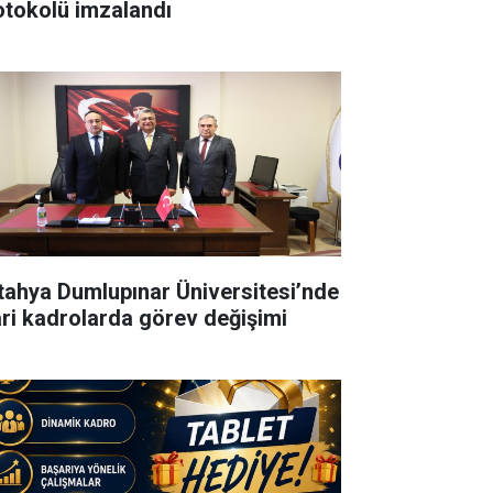
otokolü imzalandı
tahya Dumlupınar Üniversitesi’nde
ari kadrolarda görev değişimi