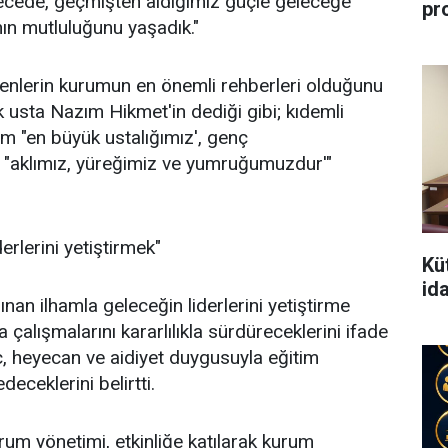
ecede, geçmişten aldığımız güçle geleceğe
pr
n mutluluğunu yaşadık."
menlerin kurumun en önemli rehberleri olduğunu
k usta Nazım Hikmet'in dediği gibi; kıdemli
m "en büyük ustalığımız', genç
e "aklımız, yüreğimiz ve yumruğumuzdur'"
erlerini yetiştirmek"
Kü
id
nan ilhamla geleceğin liderlerini yetiştirme
çalışmalarını kararlılıkla sürdüreceklerini ifade
ç, heyecan ve aidiyet duygusuyla eğitim
eceklerini belirtti.
m yönetimi, etkinliğe katılarak kurum