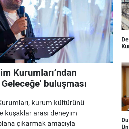
De
Ku
tim Kurumları’ndan
 Geleceğe’ buluşması
Kurumları, kurum kültürünü
e kuşaklar arası deneyim
Du
 plana çıkarmak amacıyla
Üni