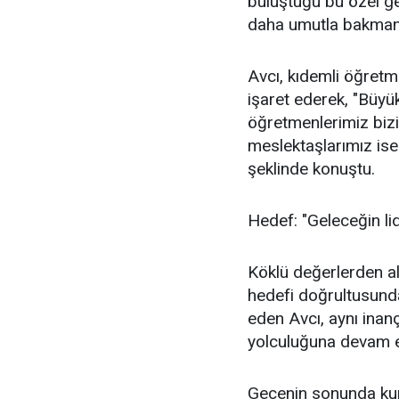
buluştuğu bu özel g
daha umutla bakmanı
Avcı, kıdemli öğret
işaret ederek, "Büyü
öğretmenlerimiz bizi
meslektaşlarımız is
şeklinde konuştu.
Hedef: "Geleceğin lid
Köklü değerlerden alı
hedefi doğrultusunda 
eden Avcı, aynı inan
yolculuğuna devam ed
Gecenin sonunda kuru