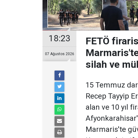
18:23
FETÖ firari
Marmaris'te
07 Ağustos 2026
silah ve m
15 Temmuz dar
Recep Tayyip Er
alan ve 10 yıl fi
Afyonkarahisar
Marmaris'te güv