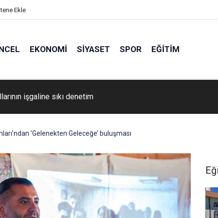
itene Ekle
NCEL
EKONOMI
SIYASET
SPOR
EĞITIM
dairesine düşen vatandaş kurtarıldı
mları’ndan ’Gelenekten Geleceğe’ buluşması
Eğ