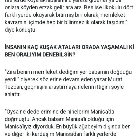
tatillerde köye akrabalarını ziyarete giderler ya da
onlara köyden erzak gelir ara ara. Ben ise ilkokulu dört
farklı yerde okuyarak bitirmiş biri olarak, memleket
kavramını içimde hep bir bilinmezlik olarak taşıdım.”
diye konuştu.
İNSANIN KAÇ KUŞAK ATALARI ORADA YAŞAMALI Kİ
BEN ORALIYIM DENEBİLSİN?
“Zira benim memleket dediğim yer babamın doğduğu
yerdi.” diyerek sözlerine devam eden yazar Murat
Tezcan, geçmişini araştırmaya nelerin ittiğini şöyle
anlattı:
“Oysa ne dedelerim ne de ninelerim Manisa’da
doğmuştu. Ancak babam Manisa’lı olduğu için
Manisa’lıyız diyorduk. En büyük ağabeyim dışında ben
ve diğer iki kardeşim Manisa’dan farklı yerlerde