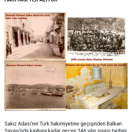
Sakız Adası’nın Türk hakimiyetine geçişinden Balkan
Savaşı’nda kaybına kadar geçen 346 yılın siyasi tarihini