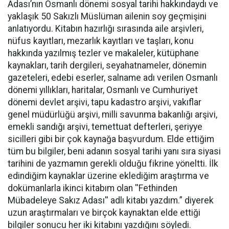
Adası’nın Osmanlı dönemi sosyal tarihi hakkındaydı ve
yaklaşık 50 Sakızlı Müslüman ailenin soy geçmişini
anlatıyordu. Kitabın hazırlığı sırasında aile arşivleri,
nüfus kayıtları, mezarlık kayıtları ve taşları, konu
hakkında yazılmış tezler ve makaleler, kütüphane
kaynakları, tarih dergileri, seyahatnameler, dönemin
gazeteleri, edebi eserler, salname adı verilen Osmanlı
dönemi yıllıkları, haritalar, Osmanlı ve Cumhuriyet
dönemi devlet arşivi, tapu kadastro arşivi, vakıflar
genel müdürlüğü arşivi, milli savunma bakanlığı arşivi,
emekli sandığı arşivi, temettuat defterleri, şeriyye
sicilleri gibi bir çok kaynağa başvurdum. Elde ettiğim
tüm bu bilgiler, beni adanın sosyal tarihi yanı sıra siyasi
tarihini de yazmamın gerekli olduğu fikrine yöneltti. İlk
edindiğim kaynaklar üzerine eklediğim araştırma ve
dokümanlarla ikinci kitabım olan ''Fethinden
Mübadeleye Sakız Adası'' adlı kitabı yazdım.” diyerek
uzun araştırmaları ve birçok kaynaktan elde ettiği
bilgiler sonucu her iki kitabını yazdığını söyledi.