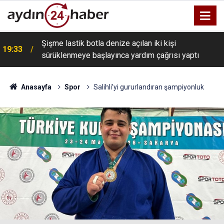
Şişme lastik botla denize açılan iki kişi
19:33
sürüklenmeye başlayınca yardım çağrısı yaptı
Anasayfa
Spor
Salihli’yi gururlandıran şampiyonluk