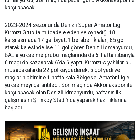
İdmanyurdu, son maçında pazar günü Akkonakspor ile
karşılaşacak.
2023-2024 sezonunda Denizli Süper Amatör Ligi
Kırmızı Grup'ta mücadele eden ve oynadığı 18
karşılaşmada 17 galibiyet, 1 beraberlik alan, 85 gol
atarak kalesinde ise 11 gol gören Denizli İdmanyurdu,
BAL'a yükselme grubu maçlarında da 6. hafta itibarıyla
6 maçı da kazanarak 6'da 6 yaptı. Kırmızı-siyahlılar bu
müsabakalarda 22 gol kaydederek, 5 gol yedi ve
maçların bitimine 1 hafta kala Bölgesel Amatör Lig'e
yükselmeyi garantiledi. Son maçında Akkonakspor ile
karşılaşacak olan Denizli İdmanyurdu, haftanın ilk
çalışmasını Şirinköy Stadı'nda yaparak hazırlıklarına
başladı.