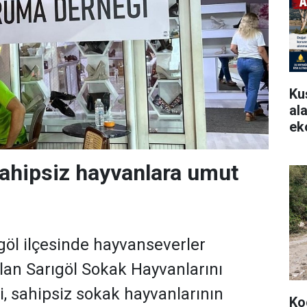
Ku
ala
ek
sahipsiz hayvanlara umut
göl ilçesinde hayvanseverler
lan Sarıgöl Sokak Hayvanlarını
 sahipsiz sokak hayvanlarının
Koç