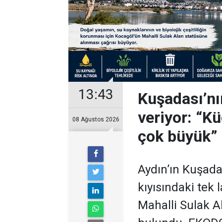
13:43
Kuşadası’nı
veriyor: “Kü
08 Ağustos 2026
çok büyük”
Aydın’ın Kuşada
kıyısındaki tek 
Mahalli Sulak A