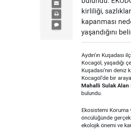
bulundu. EKODO
kirliliği, sazlık
kapanması neden
yaşandığını beli
Aydın’ın Kuşadası il
Kocagöl, yaşadığı ç
Kuşadası’nın deniz kı
Kocagöl’de bir araya
Mahalli Sulak Alan
bulundu.
Ekosistemi Koruma 
öncülüğünde gerçekl
ekolojik önemi ve kar