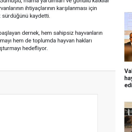
 Gümüşlü, mama yardımları ve gönüllü katkılar
nlarının ihtiyaçlarının karşılanması için
z sürdüğünü kaydetti.
e başlayan dernek, hem sahipsiz hayvanların
ırmayı hem de toplumda hayvan hakları
şturmayı hedefliyor.
Va
hay
ed