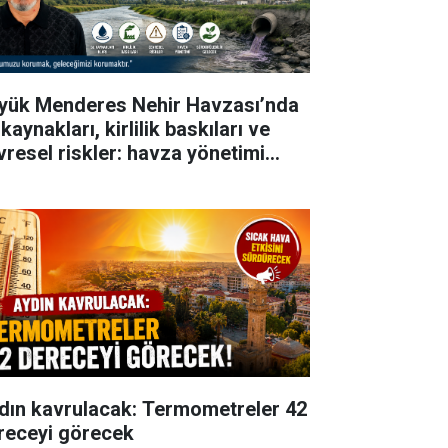
yük Menderes Nehir Havzası’nda
kaynakları, kirlilik baskıları ve
vresel riskler: havza yönetimi
ısından değerlendirme
dın kavrulacak: Termometreler 42
receyi görecek