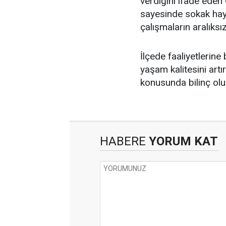
verdiğini ifade eden
sayesinde sokak hayva
çalışmaların aralıksı
İlçede faaliyetlerin
yaşam kalitesini art
konusunda bilinç olu
HABERE
YORUM KAT