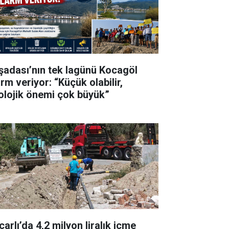
şadası’nın tek lagünü Kocagöl
rm veriyor: “Küçük olabilir,
olojik önemi çok büyük”
arlı’da 4,2 milyon liralık içme