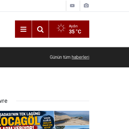
Aydın
35 °C
14:37
Palet fabrikasında yangın paniği
Günün tüm
haberleri
vre