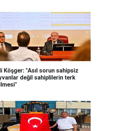
li Köşger: "Asıl sorun sahipsiz
vanlar değil sahiplilerin terk
ilmesi"