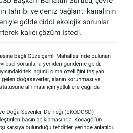
SD Başkanı Bahattin Sürücü, çevre
ların tahribi ve deniz bağlantı kanalının
iyle gölde ciddi ekolojik sorunlar
rterek kalıcı çözüm istedi.
çesine bağlı Güzelçamlı Mahallesi’nde bulunan
evresel sorunlarla yeniden gündeme geldi.
yısındaki tek lagünü olma özelliğini taşıyan
 gelen doğaseverler, alanın korunması ve
statüsüne alınması için yetkililere çağrıda
ve Doğa Sevenler Derneği (EKODOSD)
eştirilen basın açıklamasında, Kocagöl’ün
şı karşıya bulunduğu tehditler yerinde anlatıldı.