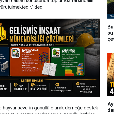
ayvan hakları konusunda toplumda farkındalık
ürütülmektedir." dedi.
Bü
su 
çe
aç
Ay
da hayvanseverin gönüllü olarak derneğe destek
de