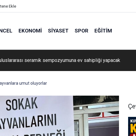
itene Ekle
NCEL
EKONOMI
SIYASET
SPOR
EĞITIM
nün kulağı TMO ve TARİŞ’te
hayvanlara umut oluyorlar
Çe