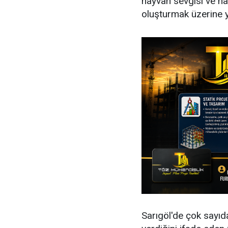
hayvan sevgisi ve h
oluşturmak üzerine y
Sarıgöl'de çok sayı