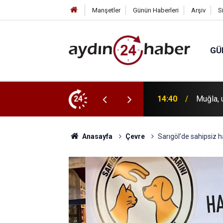
Manşetler
Günün Haberleri
Arşiv
S
GÜ
mpozyumuna ev sahipliği yapacak
24
14:38
Üzümcü
Anasayfa
Çevre
Sarıgöl’de sahipsiz 