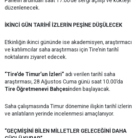
Panelin ardından saat 17.00’de sergi açılışı ve kokteyl
düzenlenecek.
İKİNCİ GÜN TARİHÎ İZLERİN PEŞİNE DÜŞÜLECEK
Etkinliğin ikinci gününde ise akademisyen, araştırmacı
ve katılımcılar saha araştırması için Tire’nin tarihî
noktalarını ziyaret edecek.
“Tire’de Timur’un İzleri”
adı verilen tarihî saha
araştırması, 28 Ağustos Cuma günü saat 10.00’da
Tire Öğretmenevi Bahçesi
nden başlayacak.
Saha çalışmasında Timur dönemine ilişkin tarihî izlerin
ve anlatıların yerinde incelenmesi amaçlanıyor.
“GEÇMİŞİNİ BİLEN MİLLETLER GELECEĞİNİ DAHA