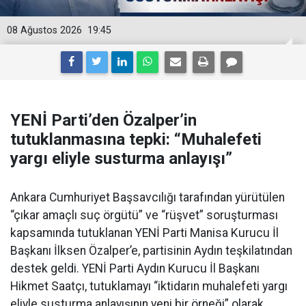
08 Ağustos 2026
19:45
YENİ Parti’den Özalper’in
tutuklanmasına tepki: “Muhalefeti
yargı eliyle susturma anlayışı”
Ankara Cumhuriyet Başsavcılığı tarafından yürütülen
“çıkar amaçlı suç örgütü” ve “rüşvet” soruşturması
kapsamında tutuklanan YENİ Parti Manisa Kurucu İl
Başkanı İlksen Özalper’e, partisinin Aydın teşkilatından
destek geldi. YENİ Parti Aydın Kurucu İl Başkanı
Hikmet Saatçı, tutuklamayı “iktidarın muhalefeti yargı
eliyle susturma anlayışının yeni bir örneği” olarak