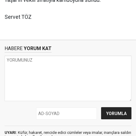
Yaşar’ın vekili sıfatıyla kamuoyuna sundu.
Servet TÖZ
HABERE
YORUM KAT
UYARI:
Küfür, hakaret, rencide edici cümleler veya imalar, inançlara saldırı