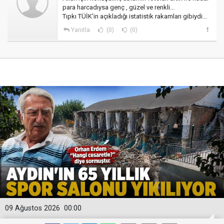
para harcadıysa genç , güzel ve renkli...
Tıpkı TÜİK'in açıkladığı istatistik rakamları gibiydi...
Yanıtla
(0)
(0)
09 Ağustos 2026
00:00