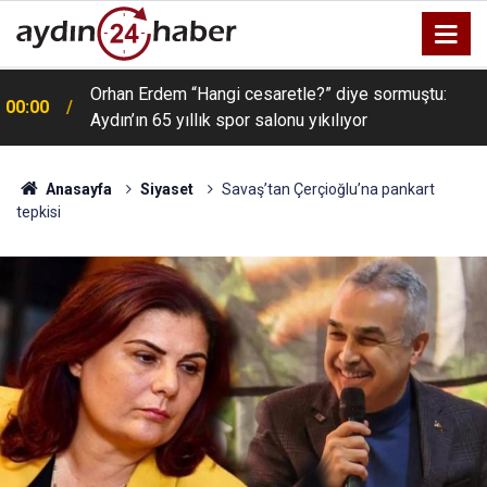
Orhan Erdem “Hangi cesaretle?” diye sormuştu:
00:00
Aydın’ın 65 yıllık spor salonu yıkılıyor
Anasayfa
Siyaset
Savaş’tan Çerçioğlu’na pankart
tepkisi