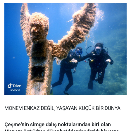
MONEM ENKAZ DEĞİL, YAŞAYAN KÜÇÜK BİR DÜNYA
Çeşme'nin simge dalış noktalarından biri olan