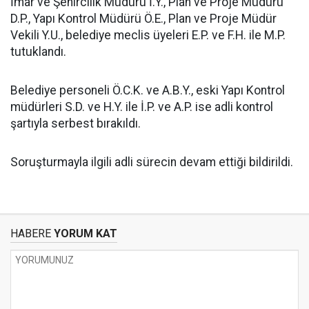
İmar ve Şehircilik Müdürü İ.Y., Plan ve Proje Müdürü
D.P., Yapı Kontrol Müdürü Ö.E., Plan ve Proje Müdür
Vekili Y.U., belediye meclis üyeleri E.P. ve F.H. ile M.P.
tutuklandı.
Belediye personeli Ö.C.K. ve A.B.Y., eski Yapı Kontrol
müdürleri S.D. ve H.Y. ile İ.P. ve A.P. ise adli kontrol
şartıyla serbest bırakıldı.
Soruşturmayla ilgili adli sürecin devam ettiği bildirildi.
HABERE
YORUM KAT