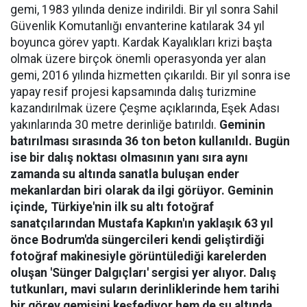
gemi, 1983 yılında denize indirildi. Bir yıl sonra Sahil
Güvenlik Komutanlığı envanterine katılarak 34 yıl
boyunca görev yaptı. Kardak Kayalıkları krizi başta
olmak üzere birçok önemli operasyonda yer alan
gemi, 2016 yılında hizmetten çıkarıldı. Bir yıl sonra ise
yapay resif projesi kapsamında dalış turizmine
kazandırılmak üzere Çeşme açıklarında, Eşek Adası
yakınlarında 30 metre derinliğe batırıldı.
Geminin
batırılması sırasında 36 ton beton kullanıldı. Bugün
ise bir dalış noktası olmasının yanı sıra aynı
zamanda su altında sanatla buluşan ender
mekanlardan biri olarak da ilgi görüyor. Geminin
içinde, Türkiye'nin ilk su altı fotoğraf
sanatçılarından Mustafa Kapkın'ın yaklaşık 63 yıl
önce Bodrum'da süngercileri kendi geliştirdiği
fotoğraf makinesiyle görüntülediği karelerden
oluşan 'Sünger Dalgıçları' sergisi yer alıyor. Dalış
tutkunları, mavi suların derinliklerinde hem tarihi
bir görev gemisini keşfediyor hem de su altında