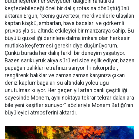
bütünleşerek her seviyeden dalgıcın rahatlıkla
keşfedebileceği özel bir dalış rotasına dönüştüğünü
aktaran Ergün, “Geniş güvertesi, merdivenlerle ulaşılan
kaptan köşkü, ambarları, hava bacaları ve görkemli
pruvasıyla su altında etkileyici bir manzaraya sahip. Bu
büyülü güzelliği derinlere dalma imkanı olan herkesin
mutlaka keşfetmesi gerekir diye düşünüyorum.
Çünkü burada her dalış farklı bir deneyim yaşatıyor.
Bazen sarıkuyruk akya sürüleri size eşlik ediyor, bazen
papağan balıkları etrafınızı sarıyor. İri iskorpitler,
rengârenk balıklar ve zaman zaman karşınıza çıkan
deniz kaplumbağaları su altındaki yolculuğu
unutulmaz kılıyor. Her geçen yıl artan canlı çeşitliliği
sayesinde Monem, aynı noktaya tekrar tekrar dalanlara
bile yeni keşifler sunuyor” sözleriyle Monem Batığı'nın
büyüleyici atmosferini aktardı.