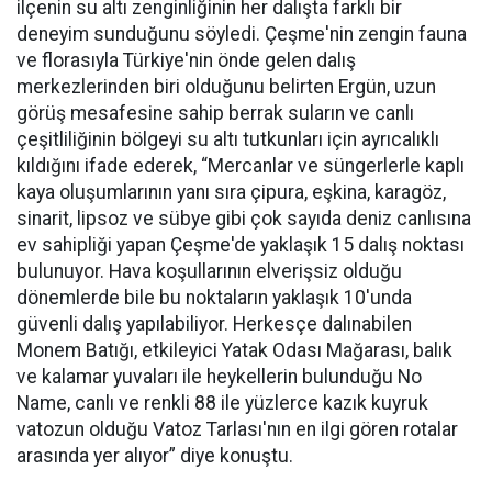
ilçenin su altı zenginliğinin her dalışta farklı bir
deneyim sunduğunu söyledi. Çeşme'nin zengin fauna
ve florasıyla Türkiye'nin önde gelen dalış
merkezlerinden biri olduğunu belirten Ergün, uzun
görüş mesafesine sahip berrak suların ve canlı
çeşitliliğinin bölgeyi su altı tutkunları için ayrıcalıklı
kıldığını ifade ederek, “Mercanlar ve süngerlerle kaplı
kaya oluşumlarının yanı sıra çipura, eşkina, karagöz,
sinarit, lipsoz ve sübye gibi çok sayıda deniz canlısına
ev sahipliği yapan Çeşme'de yaklaşık 15 dalış noktası
bulunuyor. Hava koşullarının elverişsiz olduğu
dönemlerde bile bu noktaların yaklaşık 10'unda
güvenli dalış yapılabiliyor. Herkesçe dalınabilen
Monem Batığı, etkileyici Yatak Odası Mağarası, balık
ve kalamar yuvaları ile heykellerin bulunduğu No
Name, canlı ve renkli 88 ile yüzlerce kazık kuyruk
vatozun olduğu Vatoz Tarlası'nın en ilgi gören rotalar
arasında yer alıyor” diye konuştu.