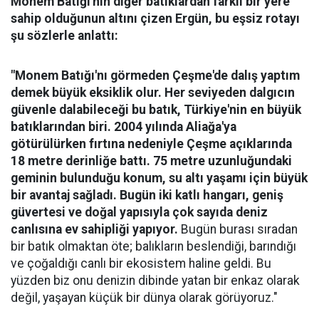
Monem Batığı'nın diğer batıklardan farklı bir yere
sahip olduğunun altını çizen Ergün, bu eşsiz rotayı
şu sözlerle anlattı:
"Monem Batığı'nı görmeden Çeşme'de dalış yaptım
demek büyük eksiklik olur. Her seviyeden dalgıcın
güvenle dalabileceği bu batık, Türkiye'nin en büyük
batıklarından biri. 2004 yılında Aliağa'ya
götürülürken fırtına nedeniyle Çeşme açıklarında
18 metre derinliğe battı. 75 metre uzunluğundaki
geminin bulunduğu konum, su altı yaşamı için büyük
bir avantaj sağladı. Bugün iki katlı hangarı, geniş
güvertesi ve doğal yapısıyla çok sayıda deniz
canlısına ev sahipliği yapıyor.
Bugün burası sıradan
bir batık olmaktan öte; balıkların beslendiği, barındığı
ve çoğaldığı canlı bir ekosistem haline geldi. Bu
yüzden biz onu denizin dibinde yatan bir enkaz olarak
değil, yaşayan küçük bir dünya olarak görüyoruz."