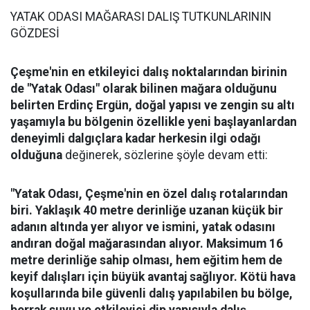
YATAK ODASI MAĞARASI DALIŞ TUTKUNLARININ
GÖZDESİ
Çeşme'nin en etkileyici dalış noktalarından birinin
de "Yatak Odası" olarak bilinen mağara olduğunu
belirten Erdinç Ergün, doğal yapısı ve zengin su altı
yaşamıyla bu bölgenin özellikle yeni başlayanlardan
deneyimli dalgıçlara kadar herkesin ilgi odağı
olduğuna
değinerek, sözlerine şöyle devam etti:
"Yatak Odası, Çeşme'nin en özel dalış rotalarından
biri. Yaklaşık 40 metre derinliğe uzanan küçük bir
adanın altında yer alıyor ve ismini, yatak odasını
andıran doğal mağarasından alıyor. Maksimum 16
metre derinliğe sahip olması, hem eğitim hem de
keyif dalışları için büyük avantaj sağlıyor. Kötü hava
koşullarında bile güvenli dalış yapılabilen bu bölge,
berrak suyu ve etkileyici dip yapısıyla dalış