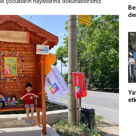
li çocukların hayatlarına dokunabilirsiniz.
Bes
de
Ya
etk