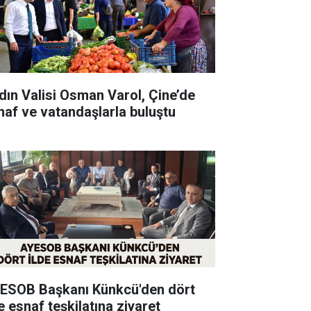
dın Valisi Osman Varol, Çine’de
naf ve vatandaşlarla buluştu
ESOB Başkanı Künkcü'den dört
e esnaf teşkilatına ziyaret