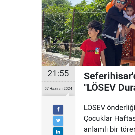
21:55
Seferihisar'
"LÖSEV Dura
07 Haziran 2024
LÖSEV önderliği
Çocuklar Haftas
anlamlı bir töre