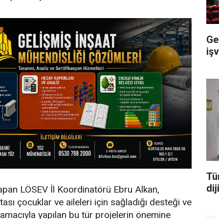
Ge
iş
Tü
di
pan LÖSEV İl Koordinatörü Ebru Alkan,
sı çocuklar ve aileleri için sağladığı desteği ve
k amacıyla yapılan bu tür projelerin önemine