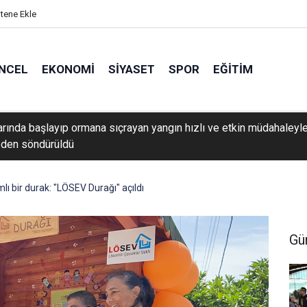
itene Ekle
NCEL
EKONOMI
SIYASET
SPOR
EĞITIM
arında başlayıp ormana sıçrayan yangın hızlı ve etkin müdahaleyl
den söndürüldü
lı bir durak: "LÖSEV Durağı" açıldı
Gü