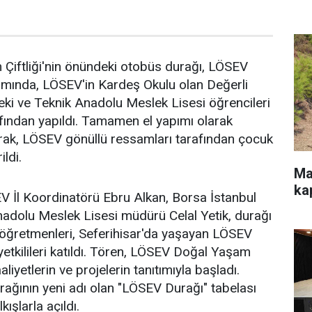
iftliği'nin önündeki otobüs durağı, LÖSEV
samında, LÖSEV'in Kardeş Okulu olan Değerli
ki ve Teknik Anadolu Meslek Lisesi öğrencileri
fından yapıldı. Tamamen el yapımı olarak
rak, LÖSEV gönüllü ressamları tarafından çocuk
ildi.
Ma
ka
EV İl Koordinatörü Ebru Alkan, Borsa İstanbul
adolu Meslek Lisesi müdürü Celal Yetik, durağı
 öğretmenleri, Seferihisar'da yaşayan LÖSEV
etkilileri katıldı. Tören, LÖSEV Doğal Yaşam
aaliyetlerin ve projelerin tanıtımıyla başladı.
ağının yeni adı olan "LÖSEV Durağı" tabelası
ışlarla açıldı.