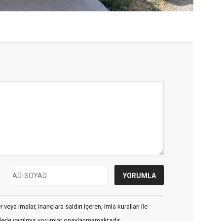
veya imalar, inançlara saldırı içeren, imla kuralları ile
flerle yazılmış yorumlar onaylanmamaktadır.