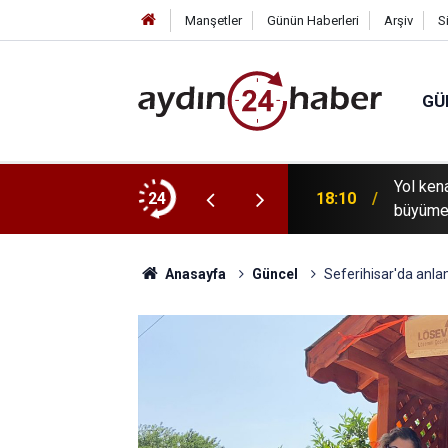
Manşetler
Günün Haberleri
Arşiv
S
GÜ
rmaris'te yer gösterdi: 8 noktada silah ve
Yol ken
24
18:10
büyüme
Anasayfa
Güncel
Seferihisar'da anlam