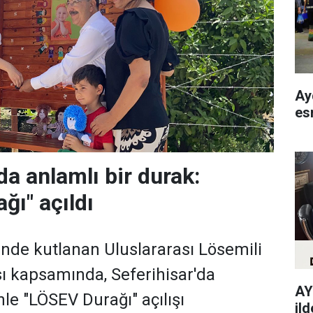
Ay
es
da anlamlı bir durak:
ğı" açıldı
nde kutlanan Uluslararası Lösemili
ı kapsamında, Seferihisar'da
AY
nle "LÖSEV Durağı" açılışı
ild