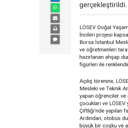
gerçekleştirildi.
LÖSEV Doğal Yaşam Ç
İncileri projesi kap
Borsa İstanbul Mesle
ve öğretmenleri tara
hazırlanan ahşap du
figürleri ile renklendir
Açılış törenine, LÖS
Mesleki ve Teknik An
yapan öğrenciler ve
çocukları ve LÖSEV y
Çiftliği'nde yapılan f
Ardından, otobüs dur
büyük bir coşku ve alk