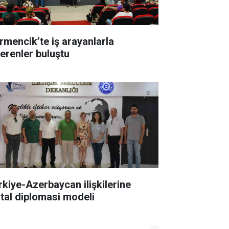
rmencik’te iş arayanlarla
verenler buluştu
rkiye-Azerbaycan ilişkilerine
jital diplomasi modeli