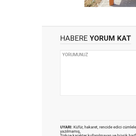
HABERE
YORUM KAT
UYARI:
Küfür, hakaret, rencide edici cümleler 
yazılmamış,
Türkçe karakter kullanılmayan ve büyük har