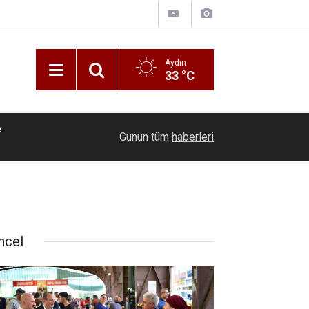
Aydın
33 °C
e
18:07
Ömer Günel'den yeni hukuk hamlesi: Gizlilik ihla
Günün tüm
haberleri
ncel