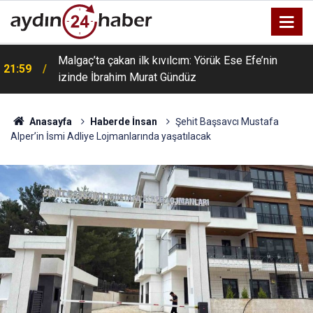
Malgaç’ta çakan ilk kıvılcım: Yörük Ese Efe’nin
21:59
izinde İbrahim Murat Gündüz
Anasayfa
Haberde İnsan
Şehit Başsavcı Mustafa
Alper’in İsmi Adliye Lojmanlarında yaşatılacak