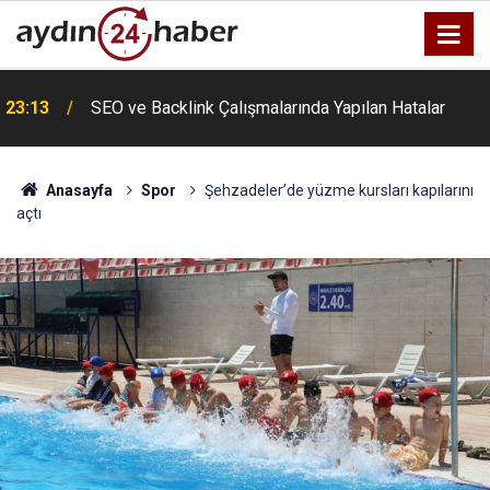
u
23:13
SEO ve Backlink Çalışmalarında Yapılan Hatalar
Anasayfa
Spor
Şehzadeler’de yüzme kursları kapılarını
açtı