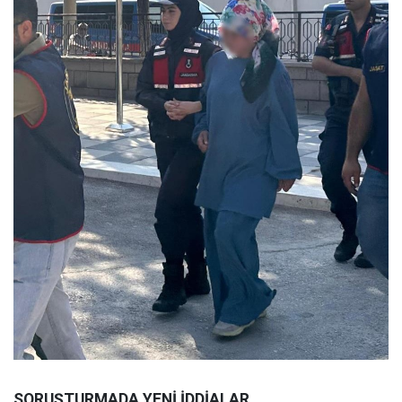
SORUŞTURMADA YENİ İDDİALAR