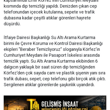
kapsamında İzmir Körfez'inin Cumhuriyet Meydanı
kısmında dip temizliği yapıldı. Denizden çıkan cep
telefonundan içecek kutularına, sepete ve trafik
dubasına kadar çeşitli atıklar görenleri hayrete
düşürdü.
İtfaiye Dairesi Başkanlığı Su Altı Arama Kurtarma
birimi ile Çevre Koruma ve Kontrol Dairesi Başkanlığı
ekipleri "Beraber Temizliyoruz" sloganıyla Körfez'in
Cumhuriyet Meydanı ile Pasaport İskelesi arasında
temizlik yaptı. Su Altı Arama Kurtarma ekibinden 6
dalgıcın yaklaşık bir saat süren dip temizliğinden
Körfez'den çok sayıda cam ve plastik şişenin yanı sıra
trafik dubası, sepet, cep telefonu gibi birçok atık çıktı.
Sergilenen atıklar görenlerde şaşkınlık uyandırdı.