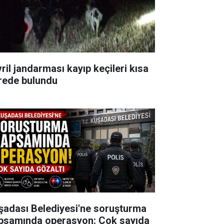
vril jandarması kayıp keçileri kısa
rede bulundu
şadası Belediyesi'ne soruşturma
psamında operasyon: Çok sayıda