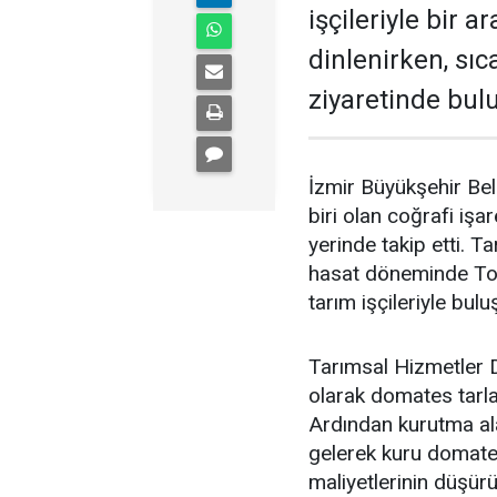
işçileriyle bir a
dinlenirken, sıc
ziyaretinde bul
İzmir Büyükşehir Bel
biri olan coğrafi işa
yerinde takip etti. T
hasat döneminde Torb
tarım işçileriyle bul
Tarımsal Hizmetler D
olarak domates tarla
Ardından kurutma alan
gelerek kuru domates
maliyetlerinin düşür