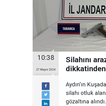
10:38
Silahını ara
dikkatinde
27 Mayıs 2024
Aydın'ın Kuşada
silahı otluk alan
gözaltına alındı.