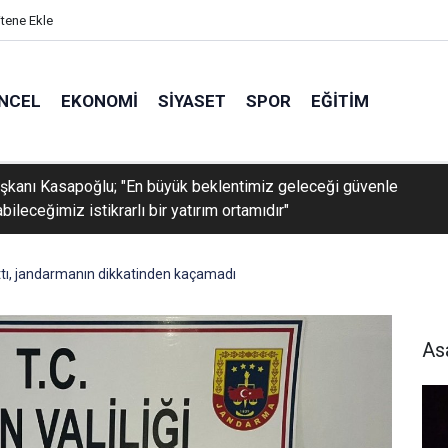
itene Ekle
NCEL
EKONOMI
SIYASET
SPOR
EĞITIM
kanı Kasapoğlu; "En büyük beklentimiz geleceği güvenle
bileceğimiz istikrarlı bir yatırım ortamıdır"
lattı, jandarmanın dikkatinden kaçamadı
As