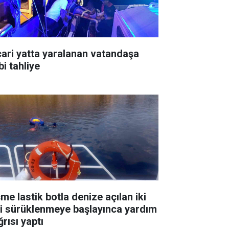
cari yatta yaralanan vatandaşa
bi tahliye
me lastik botla denize açılan iki
şi sürüklenmeye başlayınca yardım
rısı yaptı