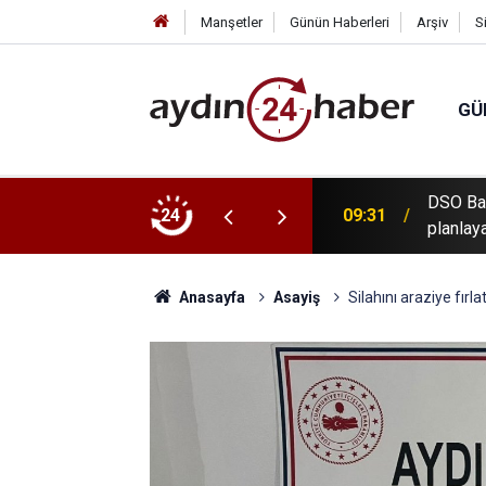
Manşetler
Günün Haberleri
Arşiv
S
GÜ
DSO Baş
ri hesaplara yattı
24
09:31
planlaya
Anasayfa
Asayiş
Silahını araziye fır