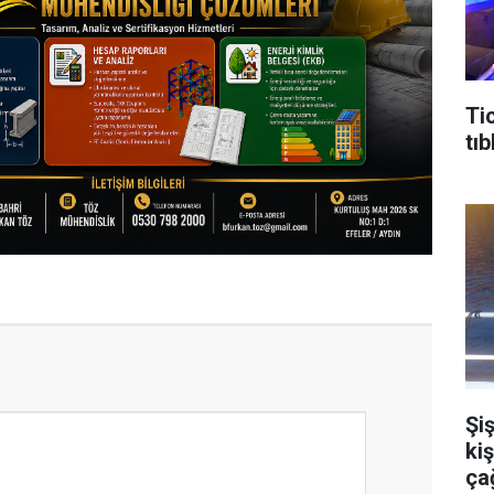
Ti
tıb
Şiş
ki
çağ