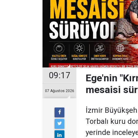
09:17
Ege'nin "Kır
mesaisi sü
07 Ağustos 2026
İzmir Büyükşehir
Torbalı kuru do
yerinde inceley