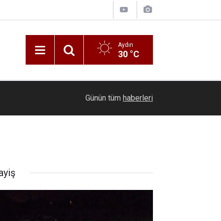
Aydın
30 °C
09:26
Çivril jandarması kayıp keçileri kısa sürede bul
Günün tüm
haberleri
ayiş