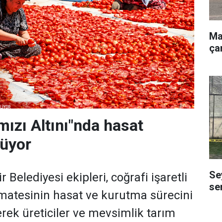
Ma
ça
mızı Altını"nda hasat
rüyor
Se
 Belediyesi ekipleri, coğrafi işaretli
se
matesinin hasat ve kurutma sürecini
erek üreticiler ve mevsimlik tarım