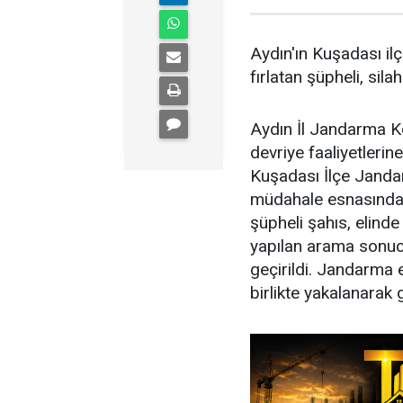
Aydın'ın Kuşadası il
fırlatan şüpheli, silahı
Aydın İl Jandarma Ko
devriye faaliyetlerin
Kuşadası İlçe Jandar
müdahale esnasında 
şüpheli şahıs, elinde 
yapılan arama sonuc
geçirildi. Jandarma 
birlikte yakalanarak g