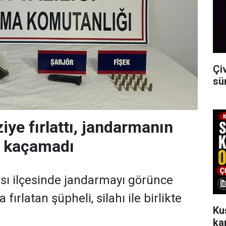
Çi
sü
ziye fırlattı, jandarmanın
n kaçamadı
sı ilçesinde jandarmayı görünce
a fırlatan şüpheli, silahı ile birlikte
Ku
ka