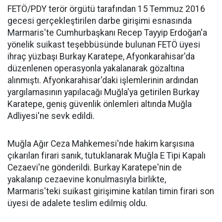
FETÖ/PDY terör örgütü tarafından 15 Temmuz 2016
gecesi gerçekleştirilen darbe girişimi esnasında
Marmaris'te Cumhurbaşkanı Recep Tayyip Erdoğan'a
yönelik suikast teşebbüsünde bulunan FETÖ üyesi
ihraç yüzbaşı Burkay Karatepe, Afyonkarahisar'da
düzenlenen operasyonla yakalanarak gözaltına
alınmıştı. Afyonkarahisar'daki işlemlerinin ardından
yargılamasının yapılacağı Muğla'ya getirilen Burkay
Karatepe, geniş güvenlik önlemleri altında Muğla
Adliyesi'ne sevk edildi.
Muğla Ağır Ceza Mahkemesi'nde hakim karşısına
çıkarılan firari sanık, tutuklanarak Muğla E Tipi Kapalı
Cezaevi'ne gönderildi. Burkay Karatepe'nin de
yakalanıp cezaevine konulmasıyla birlikte,
Marmaris'teki suikast girişimine katılan timin firari son
üyesi de adalete teslim edilmiş oldu.