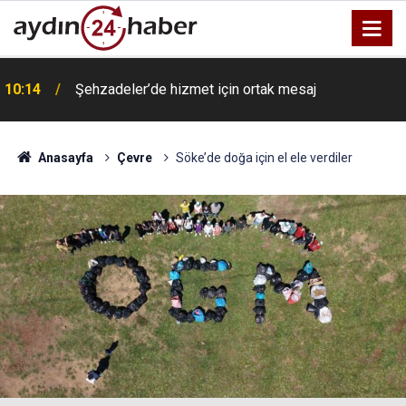
10:14
Şehzadeler’de hizmet için ortak mesaj
Anasayfa
Çevre
Söke’de doğa için el ele verdiler