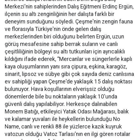
Merkezi'nin sahiplerinden Dalış Eğitmeni Erdinç Ergün,
ilçenin su altı zenginliğinin her dalışta farklı bir
deneyim sunduğunu söyledi. Çeşme'nin zengin fauna
ve florasıyla Türkiye'nin önde gelen dalış
merkezlerinden biri olduğunu belirten Ergün, uzun
görüş mesafesine sahip berrak suların ve canlı
çeşitliliğinin bölgeyi su altı tutkunları için ayrıcalıklı
kıldığını ifade ederek, “Mercanlar ve süngerlerle kaplı
kaya oluşumlarının yanı sıra çipura, eşkina, karagöz,
sinarit, lipsoz ve sübye gibi çok sayıda deniz canlısına
ev sahipliği yapan Çeşme'de yaklaşık 15 dalış noktası
bulunuyor. Hava koşullarının elverişsiz olduğu
dönemlerde bile bu noktaların yaklaşık 10'unda
güvenli dalış yapılabiliyor. Herkesçe dalınabilen
Monem Batığı, etkileyici Yatak Odası Mağarası, balık
ve kalamar yuvaları ile heykellerin bulunduğu No
Name, canlı ve renkli 88 ile yüzlerce kazık kuyruk
vatozun olduğu Vatoz Tarlası'nın en ilgi gören rotalar