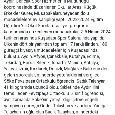
Aydın Gençlik Spor Hizmetleri İl Müdürlüğü
koordinesinde düzenlenen Okullar Arası Küçük
Erkekler Güreş Müsabakaları, heyecan dolu
mücadelelere ev sahipliği yaptı. 2023-2024 Eğitim
Öğretim Yılı Okul Sporları faaliyet programı
kapsamında düzenlenen müsabakalar, 2-5 Nisan 2024
tarihleri arasında Kuşadası Spor Salonu'nda yapıldı.
Ülkenin dört bir yanından toplam 17 farklı ilinden, 180
güreşçi kıyasıya mücadeleler için Kuşadası'nda
buluştu. Aydın, Afyon, Çanakkale, Kütahya, Edirne,
Tekirdağ, Bursa, Bilecik, Isparta, Manisa, Antalya,
Yalova, İzmir, Kırklareli, Denizli, Muğla ve Balıkesir'den
gelen sporcular, minderde yeteneklerini sergiledi.
Söke Fevzipaşa Ortaokulu öğrencisi Sadık Talahyan
41 kilogramda üçüncü oldu. Sıkletinde Aydın ilini
temsil eden Fevzipaşa Ortaokulu 5. sınıf öğrencisi,
aynı zamanda Söke'nin yetiştirdiği işitme engelli
şampiyon güreşçi Önder Talayhan ve Judocu Yadigar
Talayhan'ın oğlu olan Sadık Talayhan, minderdeki