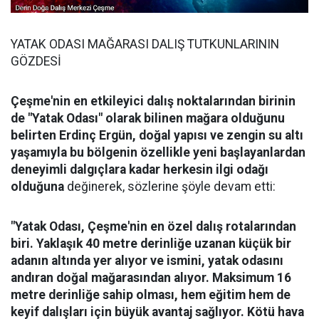
YATAK ODASI MAĞARASI DALIŞ TUTKUNLARININ
GÖZDESİ
Çeşme'nin en etkileyici dalış noktalarından birinin
de "Yatak Odası" olarak bilinen mağara olduğunu
belirten Erdinç Ergün, doğal yapısı ve zengin su altı
yaşamıyla bu bölgenin özellikle yeni başlayanlardan
deneyimli dalgıçlara kadar herkesin ilgi odağı
olduğuna
değinerek, sözlerine şöyle devam etti:
"Yatak Odası, Çeşme'nin en özel dalış rotalarından
biri. Yaklaşık 40 metre derinliğe uzanan küçük bir
adanın altında yer alıyor ve ismini, yatak odasını
andıran doğal mağarasından alıyor. Maksimum 16
metre derinliğe sahip olması, hem eğitim hem de
keyif dalışları için büyük avantaj sağlıyor. Kötü hava