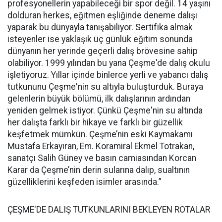
profesyonellerin yapabileceği bir spor değil. 14 yaşını
dolduran herkes, eğitmen eşliğinde deneme dalışı
yaparak bu dünyayla tanışabiliyor. Sertifika almak
isteyenler ise yaklaşık üç günlük eğitim sonunda
dünyanın her yerinde geçerli dalış brövesine sahip
olabiliyor. 1999 yılından bu yana Çeşme'de dalış okulu
işletiyoruz. Yıllar içinde binlerce yerli ve yabancı dalış
tutkununu Çeşme'nin su altıyla buluşturduk. Buraya
gelenlerin büyük bölümü, ilk dalışlarının ardından
yeniden gelmek istiyor. Çünkü Çeşme'nin su altında
her dalışta farklı bir hikaye ve farklı bir güzellik
keşfetmek mümkün. Çeşme’nin eski Kaymakamı
Mustafa Erkayıran, Em. Koramiral Ekmel Totrakan,
sanatçı Salih Güney ve basın camiasından Korcan
Karar da Çeşme’nin derin sularına dalıp, sualtının
güzelliklerini keşfeden isimler arasında.”
ÇEŞME'DE DALIŞ TUTKUNLARINI BEKLEYEN ROTALAR