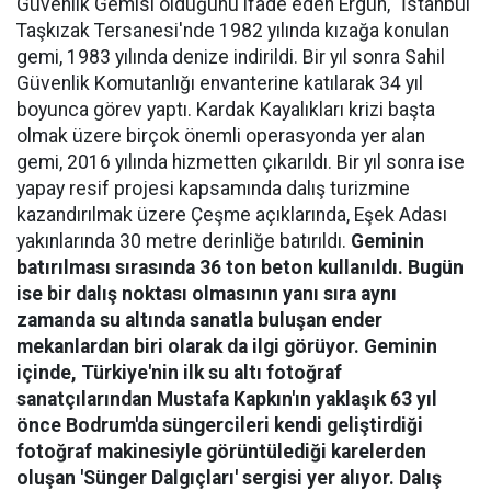
Güvenlik Gemisi olduğunu ifade eden Ergün, "İstanbul
Taşkızak Tersanesi'nde 1982 yılında kızağa konulan
gemi, 1983 yılında denize indirildi. Bir yıl sonra Sahil
Güvenlik Komutanlığı envanterine katılarak 34 yıl
boyunca görev yaptı. Kardak Kayalıkları krizi başta
olmak üzere birçok önemli operasyonda yer alan
gemi, 2016 yılında hizmetten çıkarıldı. Bir yıl sonra ise
yapay resif projesi kapsamında dalış turizmine
kazandırılmak üzere Çeşme açıklarında, Eşek Adası
yakınlarında 30 metre derinliğe batırıldı.
Geminin
batırılması sırasında 36 ton beton kullanıldı. Bugün
ise bir dalış noktası olmasının yanı sıra aynı
zamanda su altında sanatla buluşan ender
mekanlardan biri olarak da ilgi görüyor. Geminin
içinde, Türkiye'nin ilk su altı fotoğraf
sanatçılarından Mustafa Kapkın'ın yaklaşık 63 yıl
önce Bodrum'da süngercileri kendi geliştirdiği
fotoğraf makinesiyle görüntülediği karelerden
oluşan 'Sünger Dalgıçları' sergisi yer alıyor. Dalış