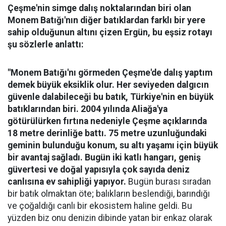
Çeşme'nin simge dalış noktalarından biri olan
Monem Batığı'nın diğer batıklardan farklı bir yere
sahip olduğunun altını çizen Ergün, bu eşsiz rotayı
şu sözlerle anlattı:
"Monem Batığı'nı görmeden Çeşme'de dalış yaptım
demek büyük eksiklik olur. Her seviyeden dalgıcın
güvenle dalabileceği bu batık, Türkiye'nin en büyük
batıklarından biri. 2004 yılında Aliağa'ya
götürülürken fırtına nedeniyle Çeşme açıklarında
18 metre derinliğe battı. 75 metre uzunluğundaki
geminin bulunduğu konum, su altı yaşamı için büyük
bir avantaj sağladı. Bugün iki katlı hangarı, geniş
güvertesi ve doğal yapısıyla çok sayıda deniz
canlısına ev sahipliği yapıyor.
Bugün burası sıradan
bir batık olmaktan öte; balıkların beslendiği, barındığı
ve çoğaldığı canlı bir ekosistem haline geldi. Bu
yüzden biz onu denizin dibinde yatan bir enkaz olarak