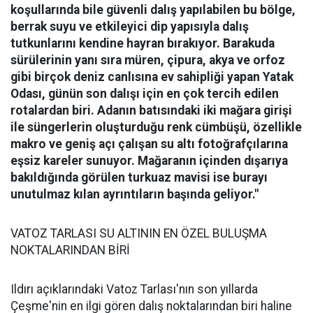
koşullarında bile güvenli dalış yapılabilen bu bölge,
berrak suyu ve etkileyici dip yapısıyla dalış
tutkunlarını kendine hayran bırakıyor.
Barakuda
sürülerinin yanı sıra müren, çipura, akya ve orfoz
gibi birçok deniz canlısına ev sahipliği yapan Yatak
Odası, günün son dalışı için en çok tercih edilen
rotalardan biri. Adanın batısındaki iki mağara girişi
ile süngerlerin oluşturduğu renk cümbüşü, özellikle
makro ve geniş açı çalışan su altı fotoğrafçılarına
eşsiz kareler sunuyor. Mağaranın içinden dışarıya
bakıldığında görülen turkuaz mavisi ise burayı
unutulmaz kılan ayrıntıların başında geliyor."
VATOZ TARLASI SU ALTININ EN ÖZEL BULUŞMA
NOKTALARINDAN BİRİ
Ildırı açıklarındaki Vatoz Tarlası'nın son yıllarda
Çeşme'nin en ilgi gören dalış noktalarından biri haline