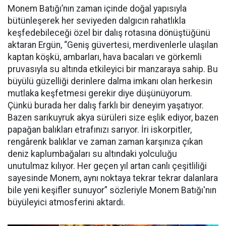
Monem Batığı’nın zaman içinde doğal yapısıyla
bütünleşerek her seviyeden dalgıcın rahatlıkla
keşfedebileceği özel bir dalış rotasına dönüştüğünü
aktaran Ergün, “Geniş güvertesi, merdivenlerle ulaşılan
kaptan köşkü, ambarları, hava bacaları ve görkemli
pruvasıyla su altında etkileyici bir manzaraya sahip. Bu
büyülü güzelliği derinlere dalma imkanı olan herkesin
mutlaka keşfetmesi gerekir diye düşünüyorum.
Çünkü burada her dalış farklı bir deneyim yaşatıyor.
Bazen sarıkuyruk akya sürüleri size eşlik ediyor, bazen
papağan balıkları etrafınızı sarıyor. İri iskorpitler,
rengârenk balıklar ve zaman zaman karşınıza çıkan
deniz kaplumbağaları su altındaki yolculuğu
unutulmaz kılıyor. Her geçen yıl artan canlı çeşitliliği
sayesinde Monem, aynı noktaya tekrar tekrar dalanlara
bile yeni keşifler sunuyor” sözleriyle Monem Batığı'nın
büyüleyici atmosferini aktardı.