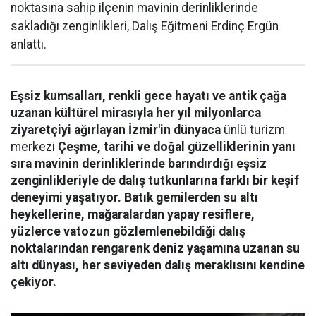
noktasına sahip ilçenin mavinin derinliklerinde
sakladığı zenginlikleri, Dalış Eğitmeni Erdinç Ergün
anlattı.
Eşsiz kumsalları, renkli gece hayatı ve antik çağa
uzanan kültürel mirasıyla her yıl milyonlarca
ziyaretçiyi ağırlayan İzmir'in dünyaca
ünlü turizm
merkezi
Çeşme, tarihi ve doğal güzelliklerinin yanı
sıra mavinin derinliklerinde barındırdığı eşsiz
zenginlikleriyle de dalış tutkunlarına farklı bir keşif
deneyimi yaşatıyor. Batık gemilerden su altı
heykellerine, mağaralardan yapay resiflere,
yüzlerce vatozun gözlemlenebildiği dalış
noktalarından rengarenk deniz yaşamına uzanan su
altı dünyası, her seviyeden dalış meraklısını kendine
çekiyor.