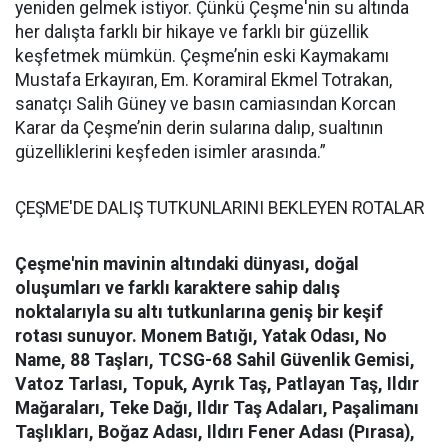
yeniden gelmek istiyor. Çünkü Çeşme'nin su altında
her dalışta farklı bir hikaye ve farklı bir güzellik
keşfetmek mümkün. Çeşme’nin eski Kaymakamı
Mustafa Erkayıran, Em. Koramiral Ekmel Totrakan,
sanatçı Salih Güney ve basın camiasından Korcan
Karar da Çeşme’nin derin sularına dalıp, sualtının
güzelliklerini keşfeden isimler arasında.”
ÇEŞME'DE DALIŞ TUTKUNLARINI BEKLEYEN ROTALAR
Çeşme'nin mavinin altındaki dünyası, doğal
oluşumları ve farklı karaktere sahip dalış
noktalarıyla su altı tutkunlarına geniş bir keşif
rotası sunuyor.
Monem Batığı, Yatak Odası, No
Name, 88 Taşları, TCSG-68 Sahil Güvenlik Gemisi,
Vatoz Tarlası, Topuk, Ayrık Taş, Patlayan Taş, Ildır
Mağaraları, Teke Dağı, Ildır Taş Adaları, Paşalimanı
Taşlıkları, Boğaz Adası, Ildırı Fener Adası (Pırasa),