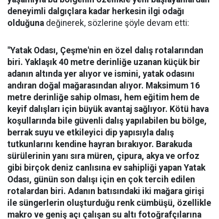
deneyimli dalgıçlara kadar herkesin ilgi odağı
olduğuna
değinerek, sözlerine şöyle devam etti:
"Yatak Odası, Çeşme'nin en özel dalış rotalarından
biri. Yaklaşık 40 metre derinliğe uzanan küçük bir
adanın altında yer alıyor ve ismini, yatak odasını
andıran doğal mağarasından alıyor. Maksimum 16
metre derinliğe sahip olması, hem eğitim hem de
keyif dalışları için büyük avantaj sağlıyor. Kötü hava
koşullarında bile güvenli dalış yapılabilen bu bölge,
berrak suyu ve etkileyici dip yapısıyla dalış
tutkunlarını kendine hayran bırakıyor.
Barakuda
sürülerinin yanı sıra müren, çipura, akya ve orfoz
gibi birçok deniz canlısına ev sahipliği yapan Yatak
Odası, günün son dalışı için en çok tercih edilen
rotalardan biri. Adanın batısındaki iki mağara girişi
ile süngerlerin oluşturduğu renk cümbüşü, özellikle
makro ve geniş açı çalışan su altı fotoğrafçılarına