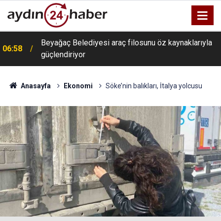
Beyağaç Belediyesi araç filosunu öz kaynaklarıyla
06:58
güçlendiriyor
Anasayfa
Ekonomi
Söke’nin balıkları, İtalya yolcusu