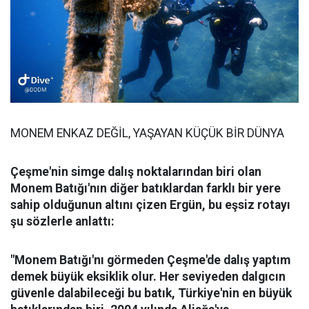
MONEM ENKAZ DEĞİL, YAŞAYAN KÜÇÜK BİR DÜNYA
Çeşme'nin simge dalış noktalarından biri olan
Monem Batığı'nın diğer batıklardan farklı bir yere
sahip olduğunun altını çizen Ergün, bu eşsiz rotayı
şu sözlerle anlattı:
"Monem Batığı'nı görmeden Çeşme'de dalış yaptım
demek büyük eksiklik olur. Her seviyeden dalgıcın
güvenle dalabileceği bu batık, Türkiye'nin en büyük