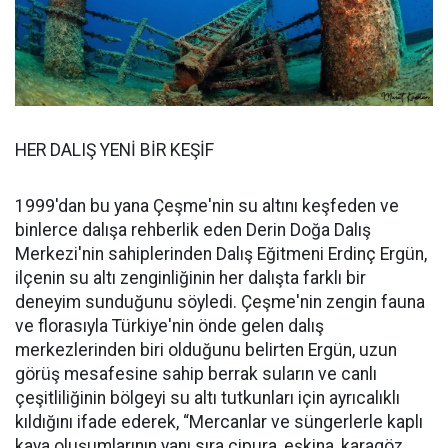
HER DALIŞ YENİ BİR KEŞİF
1999'dan bu yana Çeşme'nin su altını keşfeden ve
binlerce dalışa rehberlik eden Derin Doğa Dalış
Merkezi'nin sahiplerinden Dalış Eğitmeni Erdinç Ergün,
ilçenin su altı zenginliğinin her dalışta farklı bir
deneyim sunduğunu söyledi. Çeşme'nin zengin fauna
ve florasıyla Türkiye'nin önde gelen dalış
merkezlerinden biri olduğunu belirten Ergün, uzun
görüş mesafesine sahip berrak suların ve canlı
çeşitliliğinin bölgeyi su altı tutkunları için ayrıcalıklı
kıldığını ifade ederek, “Mercanlar ve süngerlerle kaplı
kaya oluşumlarının yanı sıra çipura, eşkina, karagöz,