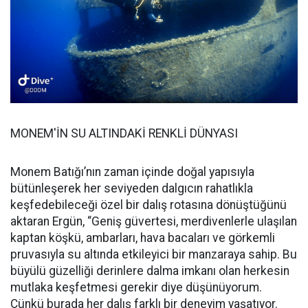
MONEM'İN SU ALTINDAKİ RENKLİ DÜNYASI
Monem Batığı’nın zaman içinde doğal yapısıyla
bütünleşerek her seviyeden dalgıcın rahatlıkla
keşfedebileceği özel bir dalış rotasına dönüştüğünü
aktaran Ergün, “Geniş güvertesi, merdivenlerle ulaşılan
kaptan köşkü, ambarları, hava bacaları ve görkemli
pruvasıyla su altında etkileyici bir manzaraya sahip. Bu
büyülü güzelliği derinlere dalma imkanı olan herkesin
mutlaka keşfetmesi gerekir diye düşünüyorum.
Çünkü burada her dalış farklı bir deneyim yaşatıyor.