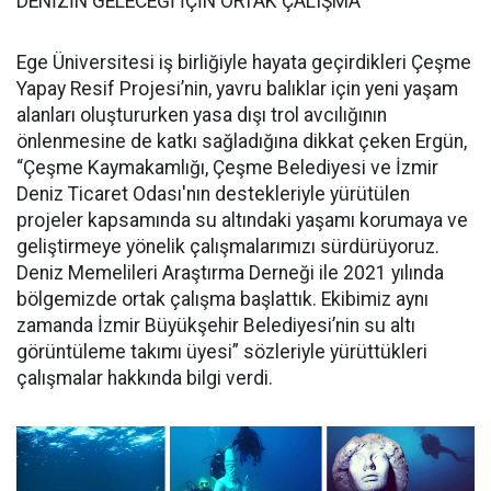
DENİZİN GELECEĞİ İÇİN ORTAK ÇALIŞMA
Ege Üniversitesi iş birliğiyle hayata geçirdikleri Çeşme
Yapay Resif Projesi’nin, yavru balıklar için yeni yaşam
alanları oluştururken yasa dışı trol avcılığının
önlenmesine de katkı sağladığına dikkat çeken Ergün,
“Çeşme Kaymakamlığı, Çeşme Belediyesi ve İzmir
Deniz Ticaret Odası'nın destekleriyle yürütülen
projeler kapsamında su altındaki yaşamı korumaya ve
geliştirmeye yönelik çalışmalarımızı sürdürüyoruz.
Deniz Memelileri Araştırma Derneği ile 2021 yılında
bölgemizde ortak çalışma başlattık. Ekibimiz aynı
zamanda İzmir Büyükşehir Belediyesi’nin su altı
görüntüleme takımı üyesi” sözleriyle yürüttükleri
çalışmalar hakkında bilgi verdi.