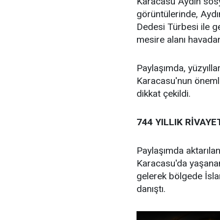
Karacasu Aydın sos
görüntülerinde, Ayd
Dedesi Türbesi ile ge
mesire alanı havadan
Paylaşımda, yüzyıll
Karacasu'nun önemli 
dikkat çekildi.
744 YILLIK RİVAYE
Paylaşımda aktarılan
Karacasu'da yaşanan
gelerek bölgede İsla
danıştı.