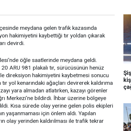
lçesinde meydana gelen trafik kazasında
on hakimiyetini kaybettiği tır yoldan çıkarak
rı devirdi.
lesi'nde öğle saatlerinde meydana geldi.
e, 20 ARU 981 plakalı tır, sürücüsünün henüz
Şiş
le direksiyon hakimiyetini kaybetmesi sonucu
ki
n tır yol kenarındaki ağaçları devirerek kaldırıma
çağ
azayı yara almadan atlatırken, kazayı görenler
ı Merkezi'ne bildirdi. İhbar üzerine bölgeye
dildi. Kısa sürede olay yerine gelen polis ekipleri
anın yaşanmaması için önlem aldı. Yapılan
n olay yerinden kaldırılması ile trafik tekrar