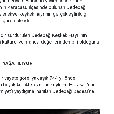
yal medya hesabında yayımlanan drone
ın'ın Karacasu ilçesinde bulunan Dedebağ
leneksel keşkek hayrının gerçekleştirildiği
 görüntülendi.
ardır sürdürülen Dedebağ Keşkek Hayrı'nın
kültürel ve manevi değerlerinden biri olduğuna
T YAŞATILIYOR
 rivayete göre, yaklaşık 744 yıl önce
 büyük kuraklık üzerine köylüler, Horasan'dan
miyet'i yaydığına inanılan Dedebağ Dedesi'ne