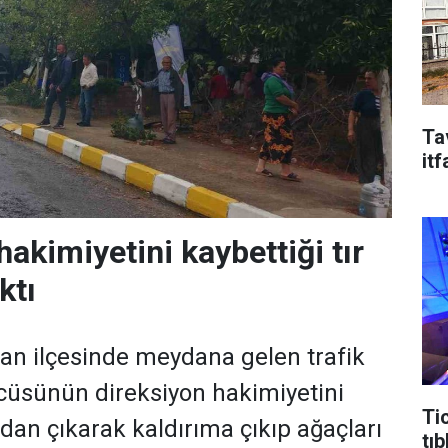
Ta
it
akimiyetini kaybettiği tır
ktı
an ilçesinde meydana gelen trafik
cüsünün direksiyon hakimiyetini
Ti
oldan çıkarak kaldırıma çıkıp ağaçları
tıb