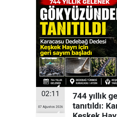
02:11
744 yıllık 
tanıtıldı: 
07 Ağustos 2026
Keşkek Hayr