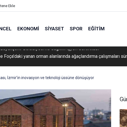
itene Ekle
NCEL
EKONOMI
SIYASET
SPOR
EĞITIM
ve Foça’daki yanan orman alanlarında ağaçlandırma çalışmaları sü
ikası, İzmir’in inovasyon ve teknoloji üssüne dönüşüyor
Gü