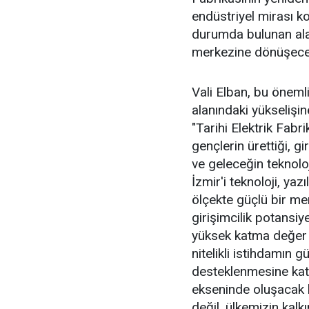
endüstriyel mirası ko
durumda bulunan ala
merkezine dönüşecek
Vali Elban, bu öneml
alanındaki yükselişin
"Tarihi Elektrik Fabri
gençlerin ürettiği, gir
ve geleceğin teknoloj
İzmir'i teknoloji, yaz
ölçekte güçlü bir me
girişimcilik potansiy
yüksek katma değer ü
nitelikli istihdamın 
desteklenmesine katk
ekseninde oluşacak 
değil, ülkemizin kal