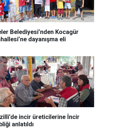
eler Belediyesi’nden Kocagür
hallesi’ne dayanışma eli
illi’de incir üreticilerine İncir
liği anlatıldı