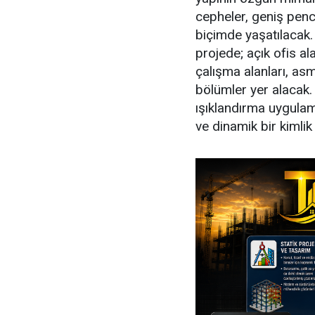
cepheler, geniş pence
biçimde yaşatılacak.
projede; açık ofis al
çalışma alanları, as
bölümler yer alacak
ışıklandırma uygulam
ve dinamik bir kimli