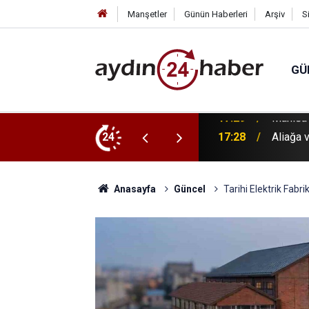
Manşetler
Günün Haberleri
Arşiv
S
GÜ
Sağlıklı İşyeri Sertifikası
24
17:28
Aliağa 
Anasayfa
Güncel
Tarihi Elektrik Fabr