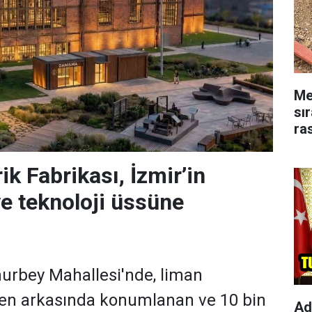
Me
sı
ra
rik Fabrikası, İzmir’in
e teknoloji üssüne
urbey Mahallesi'nde, liman
en arkasında konumlanan ve 10 bin
Ad