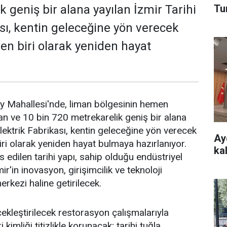
Tu
 geniş bir alana yayılan İzmir Tarihi
ası, kentin geleceğine yön verecek
den biri olarak yeniden hayat
y Mahallesi'nde, liman bölgesinin hemen
n ve 10 bin 720 metrekarelik geniş bir alana
Elektrik Fabrikası, kentin geleceğine yön verecek
Ay
iri olarak yeniden hayat bulmaya hazırlanıyor.
ka
is edilen tarihi yapı, sahip olduğu endüstriyel
ir'in inovasyon, girişimcilik ve teknoloji
rkezi haline getirilecek.
çekleştirilecek restorasyon çalışmalarıyla
kimliği titizlikle korunacak; tarihi tuğla