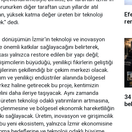
runurken diğer taraftan uzun yıllardır atıl
Efe
n, yüksek katma değer üreten bir teknoloji
re
." dedi.
i dönüşümün İzmir'in teknoloji ve inovasyon
e önemli katkılar sağlayacağını belirterek,
kası yalnızca restore edilen bir yapı değil;
işimcilerin büyüdüğü, yenilikçi fikirlerin geliştiği
ilerinin şekillendiği bir çekim merkezi olacak.
ılım ve yenilikçi endüstriler alanında bölgesel
rkez haline getirecek bu proje, kentimizin
elini daha ileriye taşıyacak. Aynı zamanda
34
reten teknoloji odaklı yatırımların artmasına,
be
güçlenmesine ve bölgesel ekonomik hareketliliğin
ı sağlayacak. Üretim, inovasyon ve girişimcilik
bu yeni ekosistem, yalnızca İzmir ekonomisine
kınma hedeflerine ve teknoloji odaklı büyüme