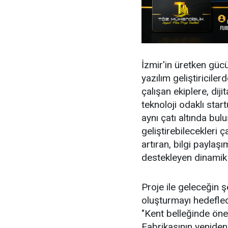
İzmir'in üretken güc
yazılım geliştiricile
çalışan ekiplere, diji
teknoloji odaklı sta
aynı çatı altında bulu
geliştirebilecekleri ç
artıran, bilgi paylaş
destekleyen dinamik
Proje ile geleceğin ş
oluşturmayı hedefledi
"Kent belleğinde önem
Fabrikasının yeniden i