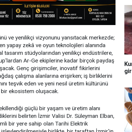
ünü ve yenilikçi vizyonunu yansıtacak merkezde;
rden yapay zekâ ve oyun teknolojileri alanında
tal tasarım stüdyolarından yenilikçi endüstrilere,
rtup'lardan Ar-Ge ekiplerine kadar birçok paydaş
Ku
şacak. Genç girişimciler, inovatif fikirlerini
gir
ağdaş çalışma alanlarına erişirken; iş birliklerini
ımını teşvik eden ve yeni nesil üretim kültürünü
 bir ekosistem oluşacak.
ekillendiği güçlü bir yaşam ve üretim alanı
klerini belirten İzmir Valisi Dr. Süleyman Elban,
li bir yere sahip olan Tarihi Elektrik
şlevlendirilmesiyle birlikte, bir taraftan İzmir'in