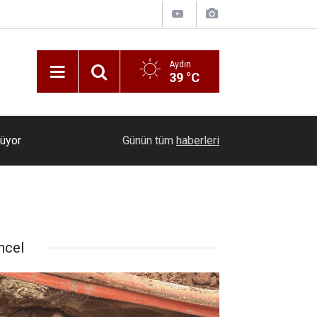
Aydın
39 °C
rüyor
17:10
Menteşe’de altyapı çalışmaları sırasında mezar ka
Günün tüm
haberleri
ncel