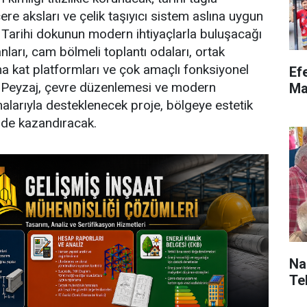
re aksları ve çelik taşıyıcı sistem aslına uygun
 Tarihi dokunun modern ihtiyaçlarla buluşacağı
anları, cam bölmeli toplantı odaları, ortak
ma kat platformları ve çok amaçlı fonksiyonel
Ef
. Peyzaj, çevre düzenlemesi ve modern
Ma
alarıyla desteklenecek proje, bölgeye estetik
k de kazandıracak.
Naz
Teb