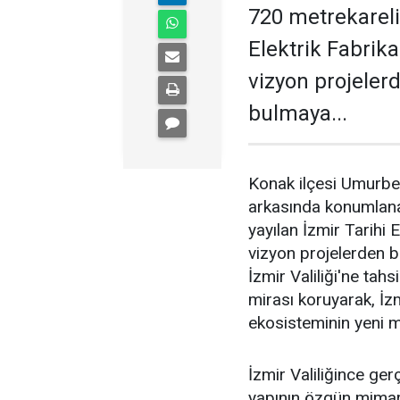
720 metrekarelik
Elektrik Fabrik
vizyon projeler
bulmaya...
Konak ilçesi Umurbe
arkasında konumlana
yayılan İzmir Tarihi 
vizyon projelerden b
İzmir Valiliği'ne tahs
mirası koruyarak, İzm
ekosisteminin yeni me
İzmir Valiliğince ger
yapının özgün mimari 