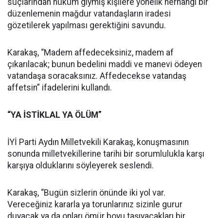
suçlarından hüküm giymiş kişilere yönelik herhangi bir
düzenlemenin mağdur vatandaşların iradesi
gözetilerek yapılması gerektiğini savundu.
Karakaş, “Madem affedeceksiniz, madem af
çıkarılacak; bunun bedelini maddi ve manevi ödeyen
vatandaşa soracaksınız. Affedecekse vatandaş
affetsin” ifadelerini kullandı.
“YA İSTİKLAL YA ÖLÜM”
İYİ Parti Aydın Milletvekili Karakaş, konuşmasının
sonunda milletvekillerine tarihi bir sorumlulukla karşı
karşıya olduklarını söyleyerek seslendi.
Karakaş, “Bugün sizlerin önünde iki yol var.
Vereceğiniz kararla ya torunlarınız sizinle gurur
duyacak ya da onları ömür boyu taşıyacakları bir