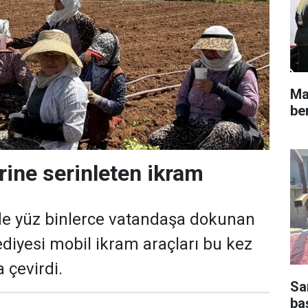
Ma
be
rine serinleten ikram
de yüz binlerce vatandaşa dokunan
diyesi mobil ikram araçları bu kez
a çevirdi.
Sar
ba