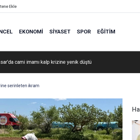
itene Ekle
NCEL
EKONOMI
SIYASET
SPOR
EĞITIM
isar’da cami imamı kalp krizine yenik düştü
rine serinleten ikram
Ha