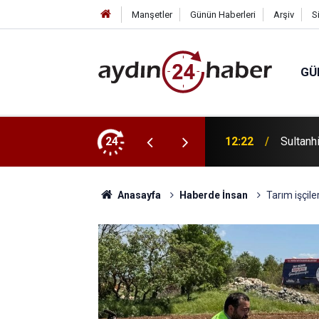
Manşetler
Günün Haberleri
Arşiv
S
GÜ
 berber hizmeti başladı
24
12:22
Sultanh
Anasayfa
Haberde İnsan
Tarım işçile