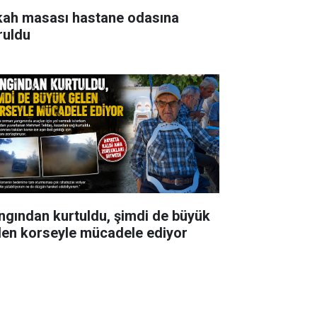
kah masası hastane odasına
ruldu
ngından kurtuldu, şimdi de büyük
len korseyle mücadele ediyor