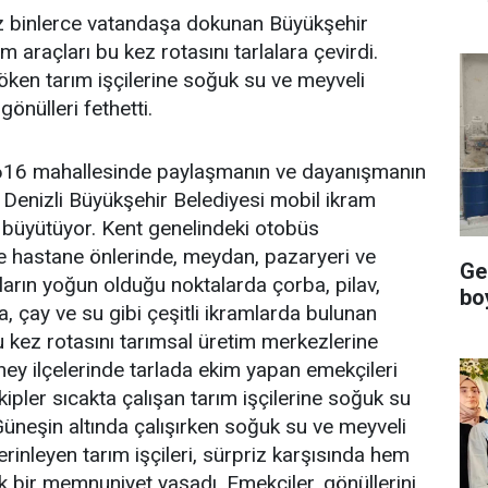
üz binlerce vatandaşa dokunan Büyükşehir
m araçları bu kez rotasını tarlalara çevirdi.
döken tarım işçilerine soğuk su ve meyveli
önülleri fethetti.
i 616 mahallesinde paylaşmanın ve dayanışmanın
 Denizli Büyükşehir Belediyesi mobil ikram
ı büyütüyor. Kent genelindeki otobüs
e hastane önlerinde, meydan, pazaryeri ve
Gel
ların yoğun olduğu noktalarda çorba, pilav,
bo
a, çay ve su gibi çeşitli ikramlarda bulunan
u kez rotasını tarımsal üretim merkezlerine
ney ilçelerinde tarlada ekim yapan emekçileri
ipler sıcakta çalışan tarım işçilerine soğuk su
üneşin altında çalışırken soğuk su ve meyveli
erinleyen tarım işçileri, sürpriz karşısında hem
 bir memnuniyet yaşadı. Emekçiler, gönüllerini