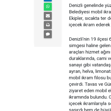
Denizli genelinde y
Belediyesi mobil ikra
Ekipler, sıcakta ter 
içecek ikram ederek g
Denizli'nin 19 ilçes
simgesi haline gelen
araçları hizmet ağın
duraklarında, cami v
sanayi gibi vatandaş
ayran, helva, limonat
mobil ikram filosu b
çevirdi. Tavas ve Gü
ziyaret eden mobil ek
ikramında bulundu. G
içecek ikramlarıyla s
şaşırdı hem de büyük