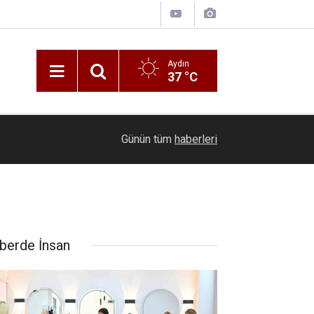
Aydın
37 °C
12:02
Yanan araçtan çıkarak son anda kurtuldular
Günün tüm
haberleri
berde İnsan