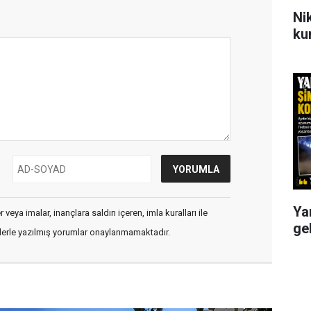
Ni
ku
Ya
veya imalar, inançlara saldırı içeren, imla kuralları ile
ge
flerle yazılmış yorumlar onaylanmamaktadır.