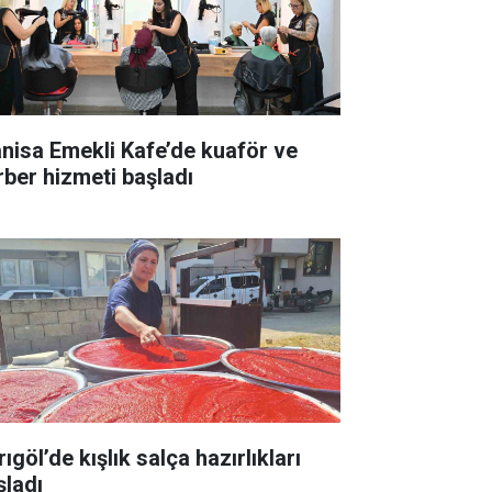
nisa Emekli Kafe’de kuaför ve
rber hizmeti başladı
ıgöl’de kışlık salça hazırlıkları
şladı