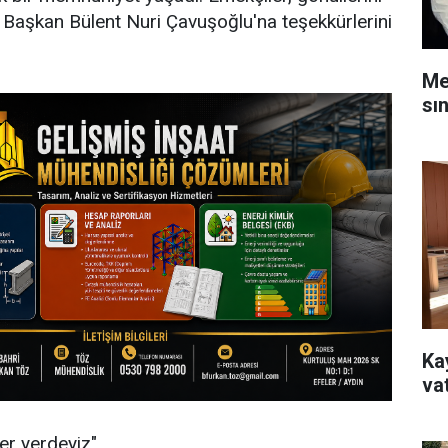
 Başkan Bülent Nuri Çavuşoğlu'na teşekkürlerini
Me
sı
Ka
va
her yerdeyiz"