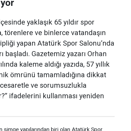
ıyor
ilçesinde yaklaşık 65 yıldır spor
 törenlere ve binlerce vatandaşın
hipliği yapan Atatürk Spor Salonu’nda
rı başladı. Gazetemiz yazarı Orhan
lında kaleme aldığı yazıda, 57 yıllık
ik ömrünü tamamladığına dikkat
 cesaretle ve sorumsuzlukla
r?” ifadelerini kullanması yeniden
in simge yapılarından biri olan Atatürk Spor