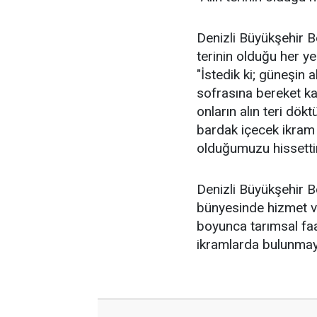
Denizli Büyükşehir B
terinin olduğu her y
"İstedik ki; güneşin 
sofrasına bereket ka
onların alın teri dök
bardak içecek ikram
olduğumuzu hissettirm
Denizli Büyükşehir B
bünyesinde hizmet v
boyunca tarımsal faa
ikramlarda bulunmaya