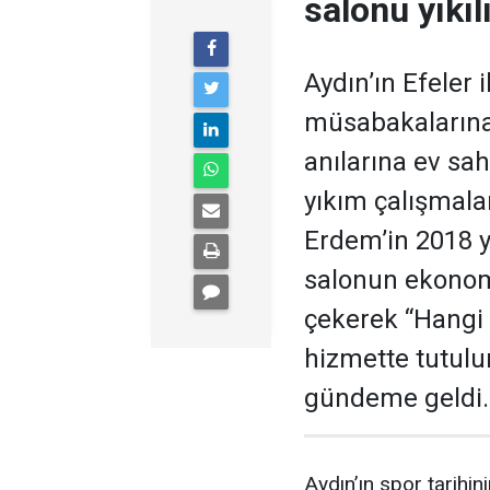
salonu yıkıl
Aydın’ın Efeler 
müsabakalarına,
anılarına ev sa
yıkım çalışmala
Erdem’in 2018 yı
salonun ekonom
çekerek “Hangi
hizmette tutulu
gündeme geldi.
Aydın’ın spor tarihin