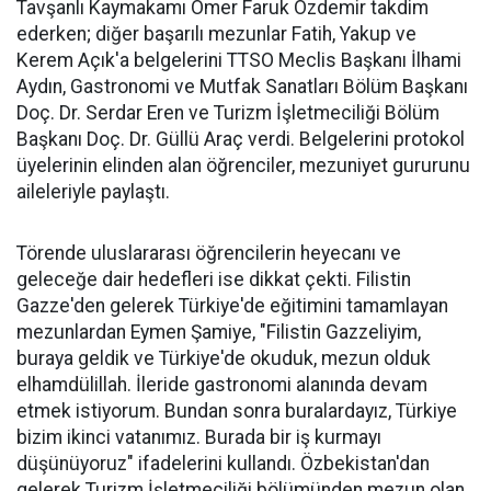
Tavşanlı Kaymakamı Ömer Faruk Özdemir takdim
ederken; diğer başarılı mezunlar Fatih, Yakup ve
Kerem Açık'a belgelerini TTSO Meclis Başkanı İlhami
Aydın, Gastronomi ve Mutfak Sanatları Bölüm Başkanı
Doç. Dr. Serdar Eren ve Turizm İşletmeciliği Bölüm
Başkanı Doç. Dr. Güllü Araç verdi. Belgelerini protokol
üyelerinin elinden alan öğrenciler, mezuniyet gururunu
aileleriyle paylaştı.
Törende uluslararası öğrencilerin heyecanı ve
geleceğe dair hedefleri ise dikkat çekti. Filistin
Gazze'den gelerek Türkiye'de eğitimini tamamlayan
mezunlardan Eymen Şamiye, "Filistin Gazzeliyim,
buraya geldik ve Türkiye'de okuduk, mezun olduk
elhamdülillah. İleride gastronomi alanında devam
etmek istiyorum. Bundan sonra buralardayız, Türkiye
bizim ikinci vatanımız. Burada bir iş kurmayı
düşünüyoruz" ifadelerini kullandı. Özbekistan'dan
gelerek Turizm İşletmeciliği bölümünden mezun olan