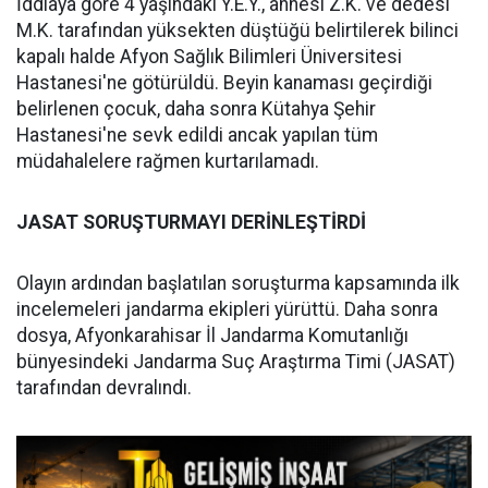
İddiaya göre 4 yaşındaki Y.E.Y., annesi Z.K. ve dedesi
M.K. tarafından yüksekten düştüğü belirtilerek bilinci
kapalı halde Afyon Sağlık Bilimleri Üniversitesi
Hastanesi'ne götürüldü. Beyin kanaması geçirdiği
belirlenen çocuk, daha sonra Kütahya Şehir
Hastanesi'ne sevk edildi ancak yapılan tüm
müdahalelere rağmen kurtarılamadı.
JASAT SORUŞTURMAYI DERİNLEŞTİRDİ
Olayın ardından başlatılan soruşturma kapsamında ilk
incelemeleri jandarma ekipleri yürüttü. Daha sonra
dosya, Afyonkarahisar İl Jandarma Komutanlığı
bünyesindeki Jandarma Suç Araştırma Timi (JASAT)
tarafından devralındı.