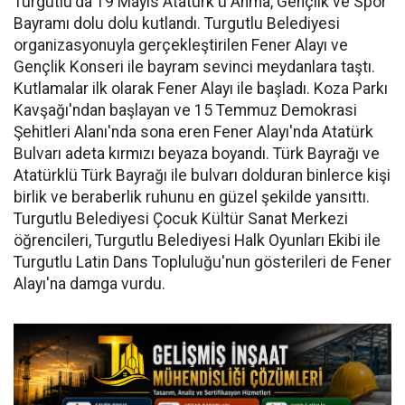
Turgutlu'da 19 Mayıs Atatürk'ü Anma, Gençlik ve Spor
Bayramı dolu dolu kutlandı. Turgutlu Belediyesi
organizasyonuyla gerçekleştirilen Fener Alayı ve
Gençlik Konseri ile bayram sevinci meydanlara taştı.
Kutlamalar ilk olarak Fener Alayı ile başladı. Koza Parkı
Kavşağı'ndan başlayan ve 15 Temmuz Demokrasi
Şehitleri Alanı'nda sona eren Fener Alayı'nda Atatürk
Bulvarı adeta kırmızı beyaza boyandı. Türk Bayrağı ve
Atatürklü Türk Bayrağı ile bulvarı dolduran binlerce kişi
birlik ve beraberlik ruhunu en güzel şekilde yansıttı.
Turgutlu Belediyesi Çocuk Kültür Sanat Merkezi
öğrencileri, Turgutlu Belediyesi Halk Oyunları Ekibi ile
Turgutlu Latin Dans Topluluğu'nun gösterileri de Fener
Alayı'na damga vurdu.