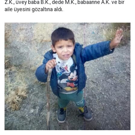
Z.K., üvey baba B.K., dede M.K., babaanne A.K. ve bir
aile üyesini gözaltına aldı.