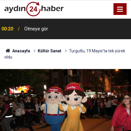
00:20
Ölmeye gör
Anasayfa
Kültür Sanat
Turgutlu, 19 Mayıs’ta tek yürek
oldu